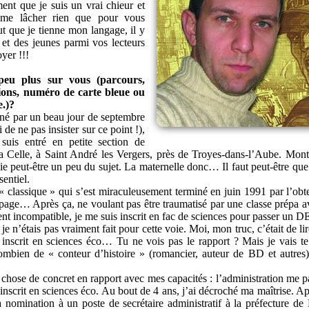
ent que je suis un vrai chieur et
 me lâcher rien que pour vous
 que je tienne mon langage, il y
 et des jeunes parmi vos lecteurs
oyer !!!
peu plus sur vous (parcours,
ssions, numéro de carte bleue ou
.)?
 né par un beau jour de septembre
 de ne pas insister sur ce point !),
e suis entré en petite section de
la Celle, à Saint André les Vergers, près de Troyes-dans-l’Aube. Monti
 peut-être un peu du sujet. La maternelle donc… Il faut peut-être que j
sentiel.
e « classique » qui s’est miraculeusement terminé en juin 1991 par l’ob
rapage… Après ça, ne voulant pas être traumatisé par une classe prépa 
ment incompatible, je me suis inscrit en fac de sciences pour passer un
 n’étais pas vraiment fait pour cette voie. Moi, mon truc, c’était de lir
 inscrit en sciences éco… Tu ne vois pas le rapport ? Mais je vais te 
Combien de « conteur d’histoire » (romancier, auteur de BD et autres)
e chose de concret en rapport avec mes capacités : l’administration me pa
inscrit en sciences éco. Au bout de 4 ans, j’ai décroché ma maîtrise. Apr
a nomination à un poste de secrétaire administratif à la préfecture de