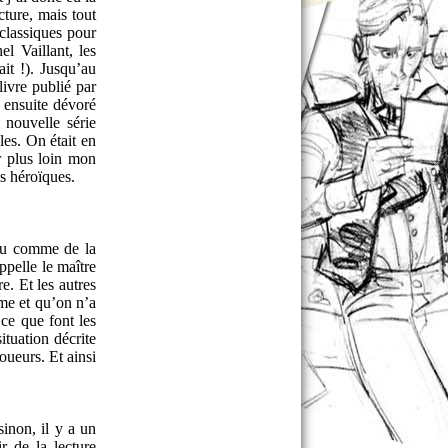
cture, mais tout
classiques pour
l Vaillant, les
it !). Jusqu’au
ivre publié par
i ensuite dévoré
 nouvelle série
les. On était en
r plus loin mon
es héroïques.
peu comme de la
ppelle le maître
e. Et les autres
me et qu’on n’a
 ce que font les
ituation décrite
joueurs. Et ainsi
inon, il y a un
r de la lecture