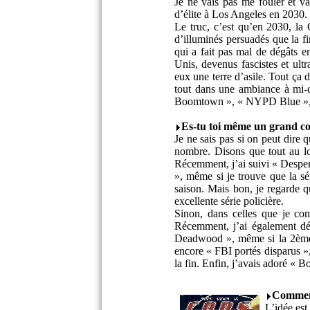
Je ne vais pas me fouler et v
d’élite à Los Angeles en 2030.
Le truc, c’est qu’en 2030, la 
d’illuminés persuadés que la 
qui a fait pas mal de dégâts e
Unis, devenus fascistes et ultr
eux une terre d’asile. Tout ça
tout dans une ambiance à mi-c
Boomtown », « NYPD Blue », « T
Es-tu toi même un grand con
Je ne sais pas si on peut dire 
nombre. Disons que tout au lon
Récemment, j’ai suivi « Despera
», même si je trouve que la sér
saison. Mais bon, je regarde 
excellente série policière.
Sinon, dans celles que je co
Récemment, j’ai également dé
Deadwood », même si la 2ème s
encore « FBI portés disparus »
la fin. Enfin, j’avais adoré «
Comment
L’idée est