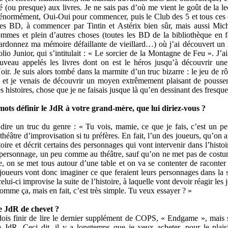
é (ou presque) aux livres. Je ne sais pas d’où me vient le goût de la le
 énormément, Oui-Oui pour commencer, puis le Club des 5 et tous ces 
les BD, à commencer par Tintin et Astérix bien sûr, mais aussi Miche
ommes et plein d’autres choses (toutes les BD de la bibliothèque en fa
rdonnez ma mémoire défaillante de vieillard…) où j’ai découvert un l
lio Junior, qui s’intitulait : « Le sorcier de la Montagne de Feu ». J’a
uveau appelés les livres dont on est le héros jusqu’à découvrir une
oir. Je suis alors tombé dans la marmite d’un truc bizarre : le jeu de rô
e, et je venais de découvrir un moyen extrêmement plaisant de pousse
s histoires, chose que je ne faisais jusque là qu’en dessinant des fresqu
mots définir le JdR à votre grand-mère, que lui diriez-vous ?
i dire un truc du genre : « Tu vois, mamie, ce que je fais, c’est un 
tre d’improvisation si tu préfères. En fait, l’un des joueurs, qu’on a
toire et décrit certains des personnages qui vont intervenir dans l’histoir
n personnage, un peu comme au théâtre, sauf qu’on ne met pas de costu
e, on se met tous autour d’une table et on va se contenter de raconter
 joueurs vont donc imaginer ce que feraient leurs personnages dans la s
celui-ci improvise la suite de l’histoire, à laquelle vont devoir réagir les 
comme ça, mais en fait, c’est très simple. Tu veux essayer ? »
e JdR de chevet ?
 dois finir de lire le dernier supplément de COPS, « Endgame », mais s
JdR. Ceci dit, il y a longtemps que je veux acheter, pour le plaisi