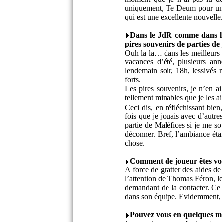
uniquement, Te Deum pour un ma
qui est une excellente nouvelle.
Dans le JdR comme dans la 
pires souvenirs de parties de
Ouh la la… dans les meilleurs 
vacances d’été, plusieurs an
lendemain soir, 18h, lessivés 
forts.
Les pires souvenirs, je n’en a
tellement minables que je les ai
Ceci dis, en réfléchissant bie
fois que je jouais avec d’autr
partie de Maléfices si je me so
déconner. Bref, l’ambiance étai
chose.
Comment de joueur êtes vo
A force de gratter des aides de 
l’attention de Thomas Féron, l
demandant de la contacter. Ce q
dans son équipe. Evidemment, je
Pouvez vous en quelques mo