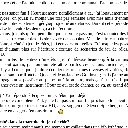
nances et de l’administration dans un centre communal d’action sociale.
est pas super fun ! Heureusement, parallèlement à ça, j’ai longuement pr
u lycée, on jouait au moins une fois par semaine avec mes amis d’enfan
se de notre éclatement géographique lié aux études. Durant cette période
 lien entre les deux, ça a été l’écriture.
sions, je crois qu’on peut dire que ma vraie passion, c’est raconter des h
nsiste à raconter des histoires avec des copains. Mais le « truc » nature
 donc, à côté du jeu de rôles, j’ai écris des nouvelles. Et lorsque les poss
é d’autant plus sur l’écriture : écriture de scénarios de jeu de rôles
BD.
out un tas de centres d’intérêts : je m’intéresse beaucoup à la crimin
s tout gamin, j’ai toujours été attiré par les civilisations anciennes, e
s il y a la musique : j’adore écouter des musiques diverses et variées, d
n passant par Roxette, Queen et Jean-Jacques Goldman ; mais j’aime au
mpagnant si possible au piano ou à la guitare, mais ça fait un bail qu
ner avec un instrument ! Pour ce qui est de chanter, ça va, au grand d
ng ? J’ai répondu à la question ? C’était quoi déjà ?
éro de carte bleue. Zut, je ne l’ai pas sur moi. La prochaine fois peu
etez un gros stock de ma BD, allez suggérer à Steven Spielberg de l’a
t-être envisager d’en ouvrir un…
bé dans la marmite du jeu de rôle?
le (et encore maintenant), ma maman travaillait dans une bibliothèque, et