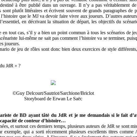
 destiné à être publié dans un ouvrage. Il n’y a pas véritablement de
s sont plutôt littéraires et écrivent souvent de grands paragraphes de 
 l’histoire que le MJ va devoir faire vivre aux joueurs. D’autres auteu
l’essentiel, en décrivant la situation de départ, les objectifs du scénari
re en tout cas, s’il y a bien un point commun à tous les scénarios de jeu
scénariste lui-même ne sait pas comment l’histoire va se terminer, pui
es joueurs.
nario de jeu de rôles sont donc bien deux exercices de style différents
 du JdR » ?
©Guy Delcourt/Sautriot/Sarchione/Briclot
Storyboard de Erwan Le Saëc
iste de BD ayant tâté du JdR et je me demandais si le fait d’avo
r capacité de conteur d’histoire…
nées, et surtout ces derniers temps, plusieurs auteurs de JdR se sont mi
 exemple, qui a sorti récemment plusieurs excellents titres comme