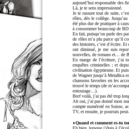
aujourd’hui responsable des fi
Là, je te sens impressionné.
Je te rassure tout de suite, c’
rôles, dès le collège. Jusqu’a
été plus dur de pratiquer à cau
à consommer beaucoup de BD. Le
En fait, puisqu’on parle des pas
de rôles m’a plu parce qu’il co
des histoires, c’est d’écrire. Et
ont diminué, je me suis report
nouvelles, de romans et… de 
En marge de l’écriture, j’ai t
enquêtes criminelles ; et depui
civilisation égyptienne. Et pui
de Wagner jusqu’à Metallica e
chansons favorites en les acco
trouvé le temps (de m’accompag
entourage…).
Bref voilà, j’ai pas été trop lo
Ah oui, j’ai pas donné mon num
compte numéroté en Suisse, ach
TV, et ensuite, je pourrais peu
Quand et comment es-tu tom
Eh bien, lorsque j’étais à l’éco