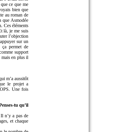
s que ce que me
 voyais bien que
ite au roman de
ion que Asmodée
on. Ces éléments
t là, je me suis
ter l’objection
’appuyer sur un
, ça permet de
D comme support
 mais en plus il
ui m’a aussitôt
ue le projet a
COPS. Une fois
enses-tu qu’il
Il n’y a pas de
pages, et chaque
non le nombre de