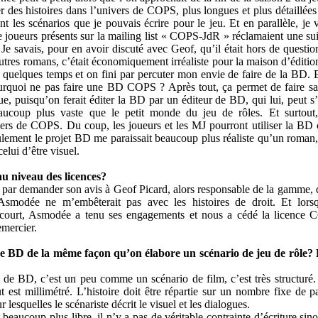
r des histoires dans l’univers de COPS, plus longues et plus détaillée
nt les scénarios que je pouvais écrire pour le jeu. Et en parallèle, je
 joueurs présents sur la mailing list « COPS-JdR » réclamaient une su
 Je savais, pour en avoir discuté avec Geof, qu’il était hors de quest
utres romans, c’était économiquement irréaliste pour la maison d’éditi
 quelques temps et on fini par percuter mon envie de faire de la BD. E
ourquoi ne pas faire une BD COPS ? Après tout, ça permet de faire sau
, puisqu’on ferait éditer la BD par un éditeur de BD, qui lui, peut s
aucoup plus vaste que le petit monde du jeu de rôles. Et surtout
vers de COPS. Du coup, les joueurs et les MJ pourront utiliser la B
eulement le projet BD me paraissait beaucoup plus réaliste qu’un roman,
elui d’être visuel.
au niveau des licences?
par demander son avis à Geof Picard, alors responsable de la gamme, q
smodée ne m’embêterait pas avec les histoires de droit. Et lorsq
lcourt, Asmodée a tenu ses engagements et nous a cédé la licence 
emercier.
e BD de la même façon qu’on élabore un scénario de jeu de rôle? P
de BD, c’est un peu comme un scénario de film, c’est très structuré. 
ut est millimétré. L’histoire doit être répartie sur un nombre fixe de 
lesquelles le scénariste décrit le visuel et les dialogues.
 beaucoup plus libre, il n’y a pas de véritable contrainte d’écriture si