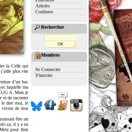
Articles
Coulisses
Rechercher
Membres
er la Celle qui
Se Connecter
’aille plus vite
S'inscrire
tention d’un bac
avec laquelle ma
 DEUG A. Mais je
e et de raconter
le dire moi, le
 vivent de leur
raissait être un
ès ça, il y a eu
 Metz pour finir