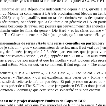
ais reprendre grosso modo la formule de Geof : jouer à COPS, c’est i
Californie est une République indépendante depuis 4 ans, qu’elle a att
fin du Monde va commencer à LA très prochainement (depuis un tremb
n 2018), et qu’en parallèle, tout un tas de criminels venus des quatre 
a sécuritaires, ont décidé que la Californie en générale et LA en partic
 donne beaucoup de travail aux joueurs qui peuvent mener des enquêtes t
hemin entre les films du genre « Die Hard » et les séries comme « 
he Closer » ou encore « 24 » (oui, je sais, ça fait un sacré mélange !
sommateur de séries ?As-tu une série à conseiller en particulier?
que je suis un « gros » consommateur de séries, mais il est vrai que j’en
g de l’année, je regarde 2 à 3 séries par semaine, que je peux voir su
te housewifes » saison 3, et là, j’apprécie bien « Dirt ». J’ai aussi re
ie a perdu de son intérêt et que les ficelles y sont toujours plus gros
quand même. Mais surtout, en ce moment, il faut regarder « The closer
nseillerais, il y a « Dexter », « Cold Case », « The Shield » et 
couvert « Nip/Tuck » qui est excellente, sans parler de « Rome » 
aisib de cette série m’a un peu déçu. Et puis je reste un accro de 
, sans parler de « The X-Files », que je regarde en DVD et dont je n’ai
 Boomtown », dommage que cette série ce soit arrêté en si bon chemin…
 est né le projet d’adapter l’univers de Cops en BD?
 née petit à petit, alors que l’on approchait de la fin de la saison 2 du j