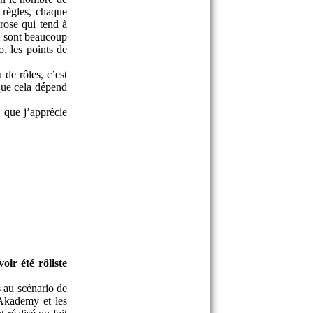
 règles, chaque
prose qui tend à
rs sont beaucoup
o, les points de
 de rôles, c’est
sque cela dépend
, que j’apprécie
ir été rôliste
s au scénario de
 Akademy et les