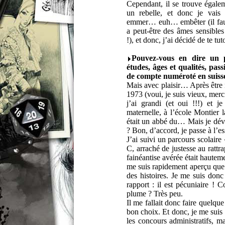
Cependant, il se trouve égalem
un rebelle, et donc je vais
emmer… euh… embêter (il faut
a peut-être des âmes sensibles
!), et donc, j’ai décidé de te tut
Pouvez-vous en dire un 
études, âges et qualités, pa
de compte numéroté en suisse
Mais avec plaisir… Après être
1973 (voui, je suis vieux, merci
j’ai grandi (et oui !!!) et j
maternelle, à l’école Montier 
était un abbé du… Mais je dévie
? Bon, d’accord, je passe à l’es
J’ai suivi un parcours scolair
C, arraché de justesse au ratt
fainéantise avérée était haute
me suis rapidement aperçu que je
des histoires. Je me suis donc
rapport : il est pécuniaire ! 
plume ? Très peu.
Il me fallait donc faire quelqu
bon choix. Et donc, je me suis 
les concours administratifs, m