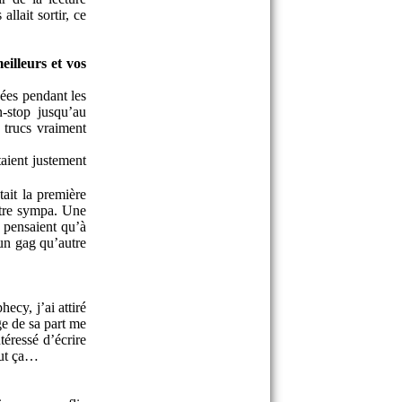
llait sortir, ce
illeurs et vos
ées pendant les
-stop jusqu’au
 trucs vraiment
taient justement
tait la première
être sympa. Une
e pensaient qu’à
 un gag qu’autre
ecy, j’ai attiré
ge de sa part me
téressé d’écrire
out ça…