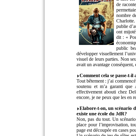
de raconte
permettaie
nombre de
Charlotte.
publie d’a
ont mijoté
dit : « P
économique
public be
développer visuellement l’uni
visuel de leurs parties. Non s
avait un avantage conséquent, c
Comment cela se passe-t-il 
Tout bêtement : j’ai commencé 
soutenu et m’a garanti que A
effectivement abouti chez De
encore, je ne peux que les en r
Elabore-t-on, un scénario d
existe une école du JdR?
Non, pas du tout. Un scénario 
place pour l’improvisation, to
page est découpée en cases pour 
Un scénario de jeu de rôles est