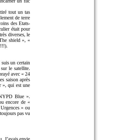
ncarner un flic
iré tout un tas
lement de terre
coins des Etats-
ulier était pour
rès diverses, le
The shield », «
!!).
 suis un certain
r le satellite.
mbrayé avec « 24
ses saison après
 », qui est une
« NYPD Blue ».
ou encore de «
« Urgences » ou
 toujours pas vu
eu. J’avais envie