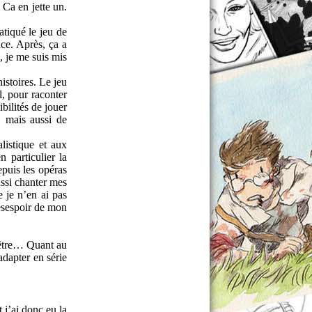
 Ca en jette un.
atiqué le jeu de
ce. Après, ça a
, je me suis mis
istoires. Le jeu
l, pour raconter
ibilités de jouer
, mais aussi de
alistique et aux
n particulier la
epuis les opéras
ssi chanter mes
e je n’en ai pas
ésespoir de mon
t-être… Quant au
dapter en série
 j’ai donc eu la