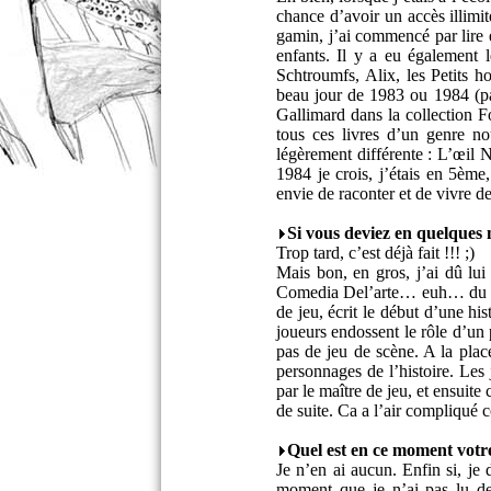
chance d’avoir un accès illimit
gamin, j’ai commencé par lire
enfants. Il y a eu également 
Schtroumfs, Alix, les Petits h
beau jour de 1983 ou 1984 (pa
Gallimard dans la collection Fo
tous ces livres d’un genre no
légèrement différente : L’œil N
1984 je crois, j’étais en 5èm
envie de raconter et de vivre de
Si vous deviez en quelques 
Trop tard, c’est déjà fait !!! ;)
Mais bon, en gros, j’ai dû lu
Comedia Del’arte… euh… du théâ
de jeu, écrit le début d’une his
joueurs endossent le rôle d’u
pas de jeu de scène. A la plac
personnages de l’histoire. Les
par le maître de jeu, et ensuite 
de suite. Ca a l’air compliqué 
Quel est en ce moment votr
Je n’en ai aucun. Enfin si, je
moment que je n’ai pas lu de 