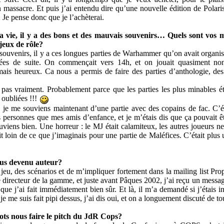
ssacre. Et puis j’ai entendu dire qu’une nouvelle édition de Polaris a
 Je pense donc que je l’achèterai.
vie, il y a des bons et des mauvais souvenirs… Quels sont vos me
 jeux de rôle?
souvenirs, il y a ces longues parties de Warhammer qu’on avait organis
nées de suite. On commençait vers 14h, et on jouait quasiment non
mais heureux. Ca nous a permis de faire des parties d’anthologie, des
i pas vraiment. Probablement parce que les parties les plus minables é
 oubliées !!!
n, je me souviens maintenant d’une partie avec des copains de fac. C’é
es personnes que mes amis d’enfance, et je m’étais dis que ça pouvait 
uviens bien. Une horreur : le MJ était calamiteux, les autres joueurs n
t loin de ce que j’imaginais pour une partie de Maléfices. C’était plus
us devenu auteur?
jeu, des scénarios et de m’impliquer fortement dans la mailing list Proph
e directeur de la gamme, et juste avant Pâques 2002, j’ai reçu un messa
ue j’ai fait immédiatement bien sûr. Et là, il m’a demandé si j’étais in
 me suis fait pipi dessus, j’ai dis oui, et on a longuement discuté de t
ts nous faire le pitch du JdR Cops?