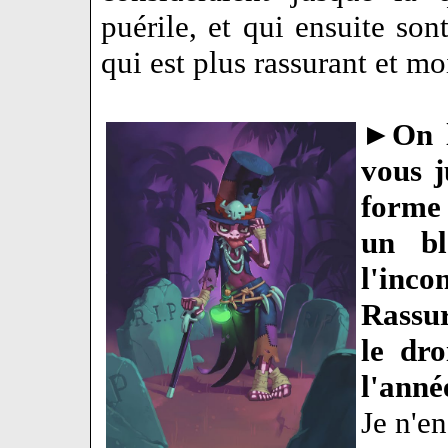
puérile, et qui ensuite son
qui est plus rassurant et m
►
On l
vous j
forme 
un bl
l'inc
Rassu
le dro
l'anné
Je n'en