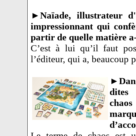
►
Naïade, illustrateur 
impressionnant qui confèr
partir de quelle matière a-
C’est à lui qu’il faut po
l’éditeur, qui a, beaucoup p
►
Dans
dites
chaos
marqu
d’acc
Le terme de chaos est u