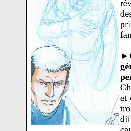
ré
de
pr
fan
►
gé
pe
Ch
et 
tr
di
ca