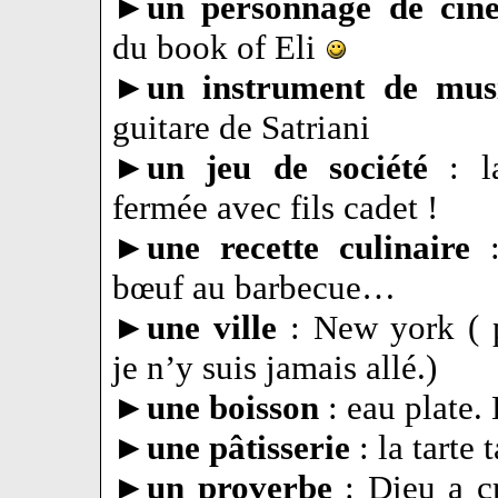
►
un personnage de ci
du book of Eli
►
un instrument de mu
guitare de Satriani
►
un jeu de société
: l
fermée avec fils cadet !
►
une recette culinaire
:
bœuf au barbecue…
►
une ville
: New york ( 
je n’y suis jamais allé.)
►
une boisson
: eau plate. 
►
une pâtisserie
: la tarte t
►
un proverbe
: Dieu a c