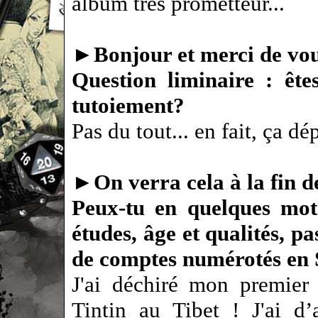
album très prometteur...
►
Bonjour et merci de vous
Question liminaire : êt
tutoiement?
Pas du tout... en fait, ça d
►
On verra cela à la fin d
Peux-tu en quelques mots
études, âge et qualités, p
de comptes numérotés en
J'ai déchiré mon premier 
Tintin au Tibet ! J'ai d