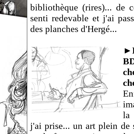
bibliothèque (rires)... de 
senti redevable et j'ai pa
des planches d'Hergé...
►
BD
ch
ch
En
im
la
j'ai prise... un art plein d