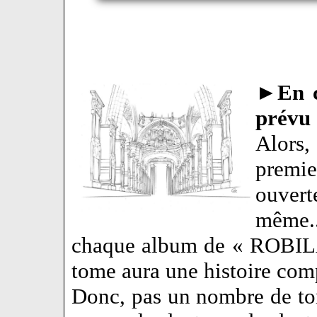
►
En c
prévu
Alors,
premi
ouvert
même..
chaque album de « ROBILA
tome aura une histoire com
Donc, pas un nombre de t