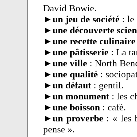
David Bowie.
►
un jeu de société
: l
►
une découverte scien
►
une recette culinair
►
une pâtisserie
: La ta
►
une ville
: North Ben
►
une qualité
: sociopa
►
un défaut
: gentil.
►
un monument
: les 
►
une boisson
: café.
►
un proverbe
: « les
pense ».