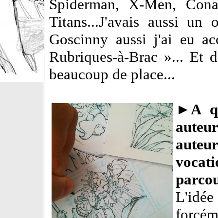
Spiderman, X-Men, Conan
Titans...J'avais aussi un
Goscinny aussi j'ai eu a
Rubriques-à-Brac »... Et 
beaucoup de place...
►
A q
auteu
auteur
vocat
parcou
L'idée
forcém