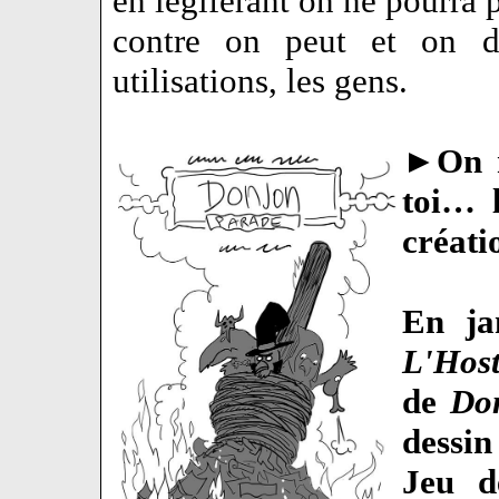
en légiférant on ne pourra 
contre on peut et on do
utilisations, les gens.
►
On 
toi… l
créati
En ja
L'Host
de
Do
dessin
Jeu d