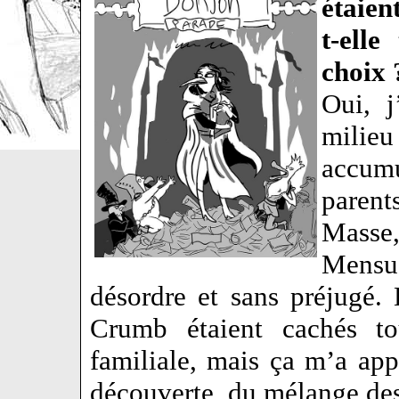
étaien
t-ell
choix 
Oui, j
milieu
accumu
paren
Masse,
Mensue
désordre et sans préjugé. 
Crumb étaient cachés to
familiale, mais ça m’a appr
découverte, du mélange des