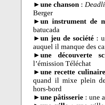
►
une chanson
:
Deadl
Berger
►
un instrument de 
batucada
►
un jeu de société
: u
auquel il manque des ca
►
une découverte sc
l’émission Téléchat
►
une recette culinair
quand il mixe plein d
hors-bord
►
une pâtisserie
: une 