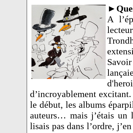
►
Quel
A l’é
lecte
Trond
exten
Savoi
lançai
d'hero
d’incroyablement excitant. 
le début, les albums éparpil
auteurs… mais j’étais un l
lisais pas dans l’ordre, j’e