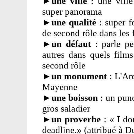
►
une ville
: une vill
super panorama
►
une qualité
: super f
de second rôle dans les 
►
un défaut
: parle p
autres dans quels films
second rôle
►
un monument
: L'Ar
Mayenne
►
une boisson
: un punc
gros saladier
►
un proverbe
: « I do
deadline.» (attribué à D