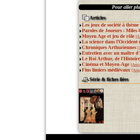
Pour aller plus
Articles
Les jeux de société à thèm
Paroles de Joueurs : Miles 
Moyen Age et jeu de rôle
[A
La science dans l'Occiden
Chroniques Arthuriennes
[
Entretien avec un maître d
Le Roi Arthur, de l'Histoi
Cinéma et Moyen-Age
[Arti
Fins limiers médiévaux
[Arti
Série & fiches liées