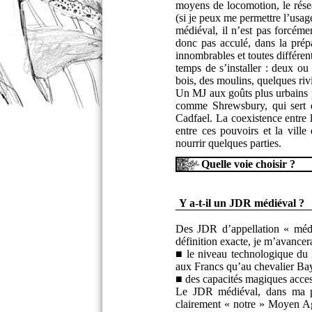
moyens de locomotion, le résea
(si je peux me permettre l’usag
médiéval, il n’est pas forcém
donc pas acculé, dans la prép
innombrables et toutes différen
temps de s’installer : deux ou t
bois, des moulins, quelques rivi
Un MJ aux goûts plus urbains p
comme Shrewsbury, qui sert de
Cadfael. La coexistence entre l
entre ces pouvoirs et la vill
nourrir quelques parties.
Quelle voie choisir ?
Y a-t-il un JDR médiéval ?
Des JDR d’appellation « médi
définition exacte, je m’avancer
■ le niveau technologique du 
aux Francs qu’au chevalier Bay
■ des capacités magiques acces
Le JDR médiéval, dans ma per
clairement « notre » Moyen Age