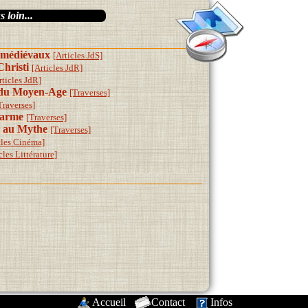
 loin...
e médiévaux
[Articles JdS]
Christi
[Articles JdR]
rticles JdR]
t du Moyen-Age
[Traverses]
Traverses]
'arme
[Traverses]
re au Mythe
[Traverses]
cles Cinéma]
cles Littérature]
Accueil
-
Contact
-
Infos