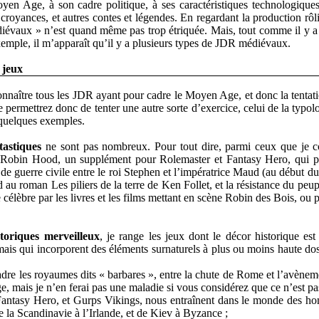
en Age, à son cadre politique, à ses caractéristiques technologiques
royances, et autres contes et légendes. En regardant la production rôli
médiévaux » n’est quand même pas trop étriquée. Mais, tout comme il y a
emple, il m’apparaît qu’il y a plusieurs types de JDR médiévaux.
 jeux
onnaître tous les JDR ayant pour cadre le Moyen Age, et donc la tentat
ermettrez donc de tenter une autre sorte d’exercice, celui de la typol
 quelques exemples.
tastiques
ne sont pas nombreux. Pour tout dire, parmi ceux que je c
e : Robin Hood, un supplément pour Rolemaster et Fantasy Hero, qui pr
de guerre civile entre le roi Stephen et l’impératrice Maud (au début du 
d au roman Les piliers de la terre de Ken Follet, et la résistance du peu
célèbre par les livres et les films mettant en scène Robin des Bois, ou 
toriques merveilleux
, je range les jeux dont le décor historique est
is qui incorporent des éléments surnaturels à plus ou moins haute do
re les royaumes dits « barbares », entre la chute de Rome et l’avèneme
e, mais je n’en ferai pas une maladie si vous considérez que ce n’est pas
Fantasy Hero, et Gurps Vikings, nous entraînent dans le monde des 
 la Scandinavie à l’Irlande, et de Kiev à Byzance ;