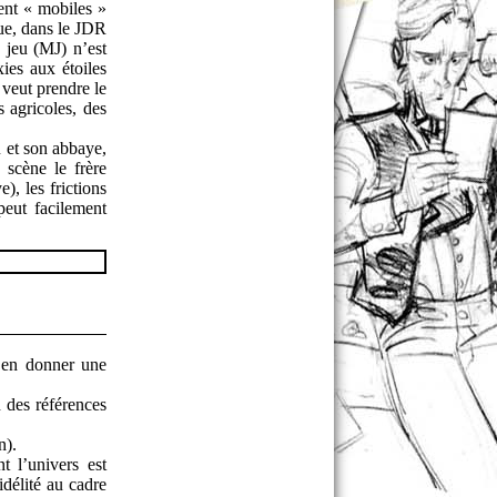
ment « mobiles »
que, dans le JDR
 jeu (MJ) n’est
ies aux étoiles
 veut prendre le
s agricoles, des
 et son abbaye,
 scène le frère
), les frictions
peut facilement
 en donner une
 des références
n).
 l’univers est
délité au cadre