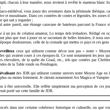
pli, chacun à leur manière, nous invitent à revêtir le manteau blanc fr
;
aco-médiéval, vous jouez des aventures dans la péninsule ibérique, car
juive et musulmane. Dans ces contrées de contes et légendes, les zones 
r qui sait y regarder ;
 autre pareil, une étrange caravane de bateleurs parcourt la France mé
le à un jeu de création amateur, Lo temps dels trobadors. Rédigé en oc
nt plus que tout à jouer en se racontant de belles histoires, il nous ouv
 époque douloureuse, celle de la croisade qui mettra ce pays et ces gens 
rveilleux
ceux qui utilisent comme décor non pas « notre » Moyen
gendes qui avaient cours à ces époques-là. Ce sont notamment les jeux q
es chevaliers, de la quête du Graal, etc., tels que contées par Chréti
es de la Table ronde ou Pendragon.
évalisant
des JDR qui utilisent comme univers notre Moyen Age en l
 plus ou moins fortement. Je citerais notamment Ars Magica et Vampire
on à être universelle. Elle reflète simplement ma perception de ces je
erait porté sur cette famille de JDR.
crés dans une certaine cohérence historique et culturelle, ou que vo