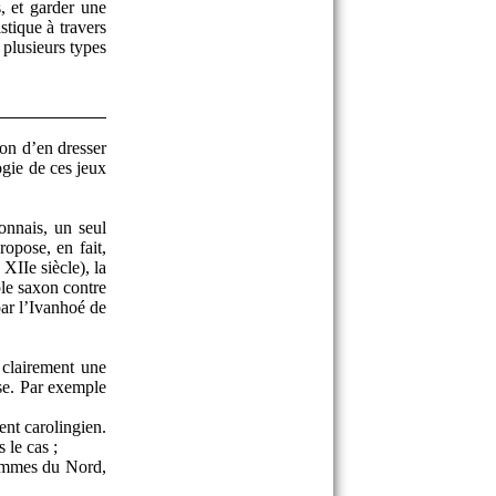
, et garder une
stique à travers
 plusieurs types
ion d’en dresser
ogie de ces jeux
onnais, un seul
opose, en fait,
XIIe siècle), la
ple saxon contre
par l’Ivanhoé de
 clairement une
se. Par exemple
nt carolingien.
 le cas ;
hommes du Nord,