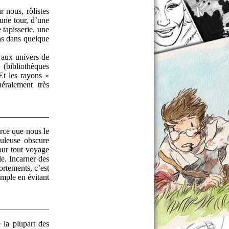
r nous, rôlistes
une tour, d’une
tapisserie, une
as dans quelque
t aux univers de
 (bibliothèques
Et les rayons «
néralement très
arce que nous le
buleuse obscure
our tout voyage
le. Incarner des
ortements, c’est
emple en évitant
 la plupart des