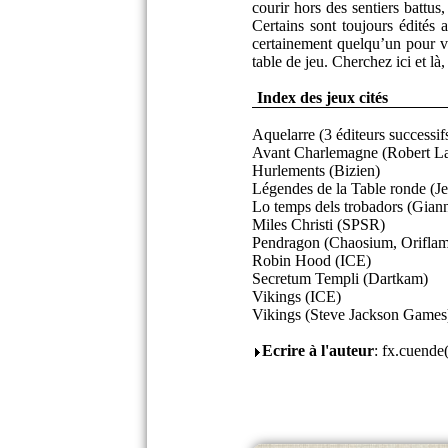
courir hors des sentiers battu
Certains sont toujours édités
certainement quelqu’un pour vo
table de jeu. Cherchez ici et l
Index des jeux cités
Aquelarre (3 éditeurs successi
Avant Charlemagne (Robert La
Hurlements (Bizien)
Légendes de la Table ronde (J
Lo temps dels trobadors (Gian
Miles Christi (SPSR)
Pendragon (Chaosium, Oriflam
Robin Hood (ICE)
Secretum Templi (Dartkam)
Vikings (ICE)
Vikings (Steve Jackson Games
Ecrire à l'auteur
: fx.cuend