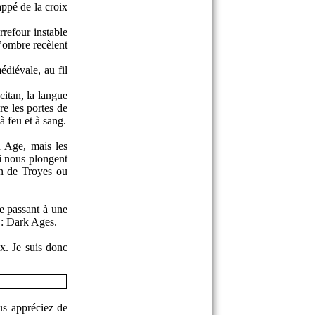
appé de la croix
refour instable
d’ombre recèlent
diévale, au fil
citan, la langue
re les portes de
à feu et à sang.
 Age, mais les
ui nous plongent
en de Troyes ou
e passant à une
 : Dark Ages.
ux. Je suis donc
us appréciez de