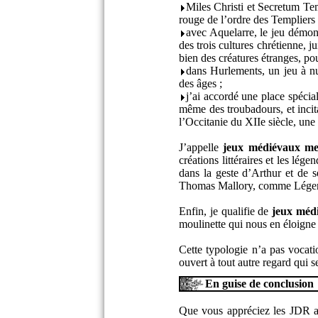
Miles Christi et Secretum Tem
rouge de l’ordre des Templiers 
avec Aquelarre, le jeu démoni
des trois cultures chrétienne, 
bien des créatures étranges, pou
dans Hurlements, un jeu à nul
des âges ;
j’ai accordé une place spécia
même des troubadours, et incita
l’Occitanie du XIIe siècle, une
J’appelle
jeux médiévaux me
créations littéraires et les lé
dans la geste d’Arthur et de s
Thomas Mallory, comme Légend
Enfin, je qualifie de
jeux médi
moulinette qui nous en éloigne
Cette typologie n’a pas vocati
ouvert à tout autre regard qui s
En guise de conclusion
Que vous appréciez les JDR an