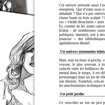
Cet univers présente aussi l’a
européens. Qui d’entre nous n’
abbatiale ? Qui n’a pas entrev
chaise haute en bois sculpté ?
rue « Vieille-Boucherie » dont 
Et, comme de les autres univers
fiction : de nombreuses sourc
publiques, internet), soit à d
jeunesse » des bibliothèques
agréablement illustré.
Un univers néanmoins loint
Mais, tout en étant si proche, 
voyons, le plus souvent, à tr
coincée entre les brillances d
mental dans le temps, il est d
personnages dans un jeu de rôl
une illusion. Toutefois, cela n
les anachronismes techniques le
Un petit jardin
Ce sous-titre au ton un peu pr