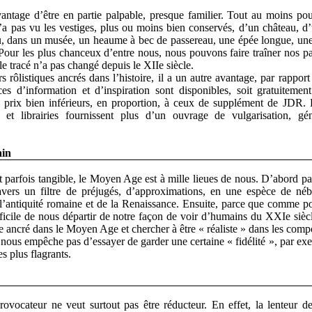
vantage d’être en partie palpable, presque familier. Tout au moins pou
a pas vu les vestiges, plus ou moins bien conservés, d’un château, d’
u, dans un musée, un heaume à bec de passereau, une épée longue, une 
 Pour les plus chanceux d’entre nous, nous pouvons faire traîner nos p
le tracé n’a pas changé depuis le XIIe siècle.
 rôlistiques ancrés dans l’histoire, il a un autre avantage, par rappor
es d’information et d’inspiration sont disponibles, soit gratuitement
es prix bien inférieurs, en proportion, à ceux de supplément de JDR. 
 et librairies fournissent plus d’un ouvrage de vulgarisation, gé
ain
et parfois tangible, le Moyen Age est à mille lieues de nous. D’abord p
avers un filtre de préjugés, d’approximations, en une espèce de né
e l’antiquité romaine et de la Renaissance. Ensuite, parce que comme p
ifficile de nous départir de notre façon de voir d’humains du XXIe sièc
e ancré dans le Moyen Age et chercher à être « réaliste » dans les comp
e nous empêche pas d’essayer de garder une certaine « fidélité », par ex
s plus flagrants.
ovocateur ne veut surtout pas être réducteur. En effet, la lenteur de