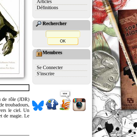
Articles
Définitions
Rechercher
Membres
Se Connecter
S'inscrire
u de rôle (JDR)
 de troubadours,
ers le ciel. Un
 et de magie. Le