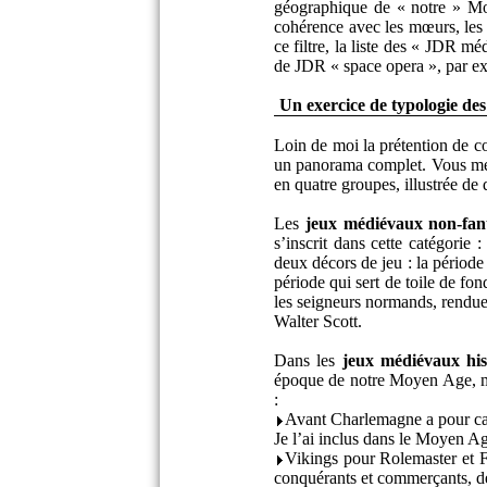
géographique de « notre » Moy
cohérence avec les mœurs, les c
ce filtre, la liste des « JDR 
de JDR « space opera », par ex
Un exercice de typologie des
Loin de moi la prétention de c
un panorama complet. Vous me p
en quatre groupes, illustrée de
Les
jeux médiévaux non-fan
s’inscrit dans cette catégori
deux décors de jeu : la période 
période qui sert de toile de fon
les seigneurs normands, rendue 
Walter Scott.
Dans les
jeux médiévaux his
époque de notre Moyen Age, ma
:
Avant Charlemagne a pour cad
Je l’ai inclus dans le Moyen Ag
Vikings pour Rolemaster et 
conquérants et commerçants, de