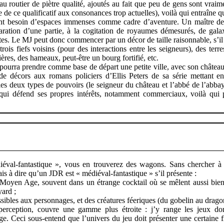
u routier de piètre qualité, ajoutés au fait que peu de gens sont vrai
e de ce qualificatif aux consonances trop actuelles), voilà qui entraîne 
ent besoin d’espaces immenses comme cadre d’aventure. Un maître de
aration d’une partie, à la cogitation de royaumes démesurés, de galax
tes. Le MJ peut donc commencer par un décor de taille raisonnable, s’il
rois fiefs voisins (pour des interactions entre les seigneurs), des terre
ères, des hameaux, peut-être un bourg fortifié, etc.
ourra prendre comme base de départ une petite ville, avec son château
 décors aux romans policiers d’Ellis Peters de sa série mettant en
es deux types de pouvoirs (le seigneur du château et l’abbé de l’abbaye
e qui défend ses propres intérêts, notamment commerciaux, voilà qui 
éval-fantastique », vous en trouverez des wagons. Sans chercher à
ais à dire qu’un JDR est « médiéval-fantastique » s’il présente :
Moyen Age, souvent dans un étrange cocktail où se mêlent aussi bien
ard ;
sibles aux personnages, et des créatures féeriques (du gobelin au drago
ception, couvre une gamme plus étroite : j’y range les jeux dont
. Ceci sous-entend que l’univers du jeu doit présenter une certaine fi