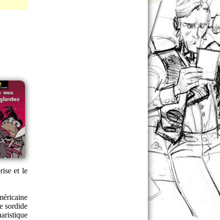
ise et le
méricaine
e sordide
aristique