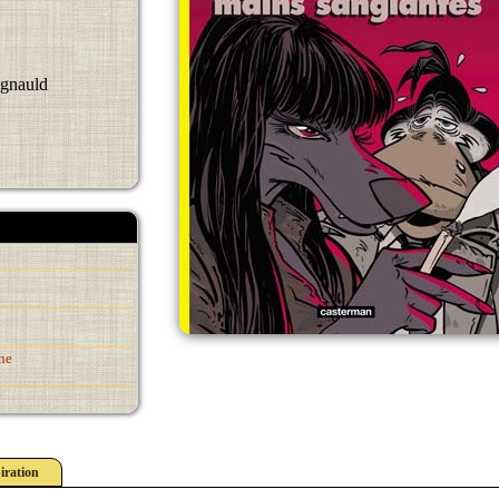
egnauld
ne
iration