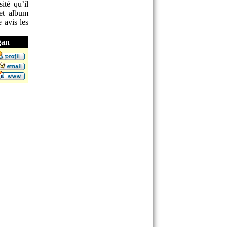
ité qu’il
cet album
 avis les
gan