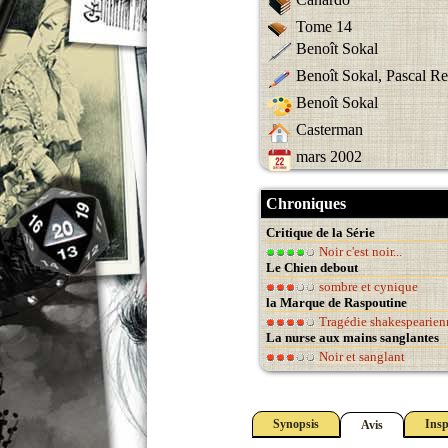
Tome 14
Benoît Sokal
Benoît Sokal, Pascal R
Benoît Sokal
Casterman
mars 2002
Chroniques
Critique de la Série
Noir c'est noir...
Le Chien debout
sombre et cynique
la Marque de Raspoutine
Tragédie shakespearien
La nurse aux mains sanglantes
Noir et sanglant
Synopsis
Insp
Avis