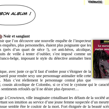
bon album !
Noir et sanglant
aisir que l’on découvre une nouvelle enquête de l’inspecteur
 enquêtes, plus personnelles, étaient plus poignante que les
(près d’un quart de sièce !), cet anti-héros, alcolique,
uits de veille à tenter d’oublier, s’est imposé comme un
anco-belge, imposant le style du détective animalier bien
ique, avec juste ce qu’il faut d’ombre pour s’éloigner de la
 pareil pour rendre sexy une personnage animalier telle cette
 Mais c’est réellement le personnage central plus que
ur, cousin alcoolique de Colombo, si ce n’est le cynisme qui le caractér
sentiments refoulés qu’il ne désire plus éprouver…
e à Crowtown, ville imaginaire cristallisant les défauts de la société a
Mettant son intuition au service d’une jeune femme suspectée d’un meurtr
issue semble être le couloir de la mort. Fort éloignée de la beauté scén