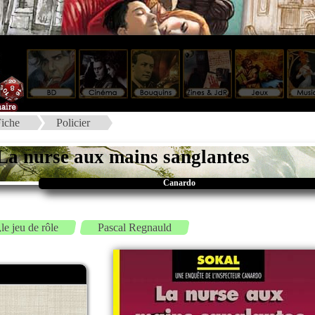
iche
Policier
La nurse aux mains sanglantes
Canardo
le jeu de rôle
Pascal Regnauld