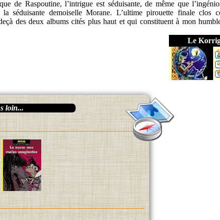
e de Raspoutine, l’intrigue est séduisante, de même que l’ingénios
r la séduisante demoiselle Morane. L’ultime pirouette finale clos 
n deçà des deux albums cités plus haut et qui constituent à mon humble
Le Korri
 loin...