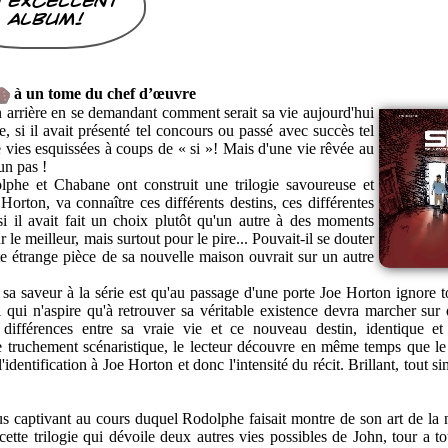
 excellent
album!
à un tome du chef d’œuvre
n arrière en se demandant comment serait sa vie aujourd'hui
lle, si il avait présenté tel concours ou passé avec succès tel
 vies esquissées à coups de « si »! Mais d'une vie rêvée au
un pas !
lphe et Chabane ont construit une trilogie savoureuse et
Horton, va connaître ces différents destins, ces différentes
 si il avait fait un choix plutôt qu'un autre à des moments
 le meilleur, mais surtout pour le pire... Pouvait-il se douter
e étrange pièce de sa nouvelle maison ouvrait sur un autre
 sa saveur à la série est qu'au passage d'une porte Joe Horton ignore t
ui qui n'aspire qu'à retrouver sa véritable existence devra marcher sur
 différences entre sa vraie vie et ce nouveau destin, identique et
ce truchement scénaristique, le lecteur découvre en même temps que le
'identification à Joe Horton et donc l'intensité du récit. Brillant, tout 
 captivant au cours duquel Rodolphe faisait montre de son art de la n
ette trilogie qui dévoile deux autres vies possibles de John, tour a to