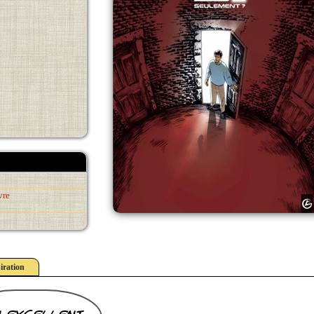
vre
iration