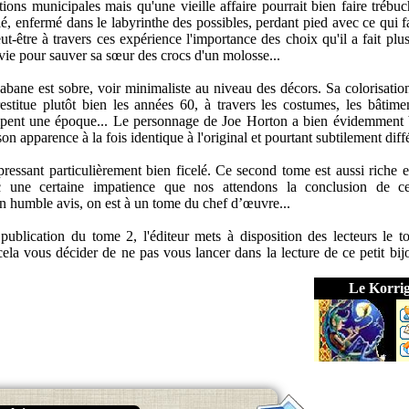
ions municipales mais qu'une vieille affaire pourrait bien faire trébuch
, enfermé dans le labyrinthe des possibles, perdant pied avec ce qui fa
-être à travers ces expérience l'importance des choix qu'il a fait plus
vie pour sauver sa sœur des crocs d'un molosse...
habane est sobre, voir minimaliste au niveau des décors. Sa colorisatio
estitue plutôt bien les années 60, à travers les costumes, les bâtimen
ampent une époque... Le personnage de Joe Horton a bien évidemment 
son apparence à la fois identique à l'original et pourtant subtilement diff
pressant particulièrement bien ficelé. Ce second tome est aussi riche e
c une certaine impatience que nos attendons la conclusion de cet
 humble avis, on est à un tome du chef d’œuvre...
 publication du tome 2, l'éditeur mets à disposition des lecteurs le 
cela vous décider de ne pas vous lancer dans la lecture de ce petit bij
Le Korri