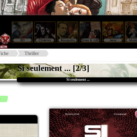
iche
Thriller
Si seulement ... [2/3]
Si seulement ...
e