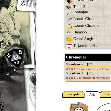
Tome 2
Rodolphe
Lounis Chabane
Lounis Chabane
Bamboo
Grand Angle
11 janvier 2012
Chroniques
Si seulement ... [2/3]
à un tome du chef d’œu
Si seulement ... [3/3]
un thriller remarquable
Synopsis
Insp
Avis