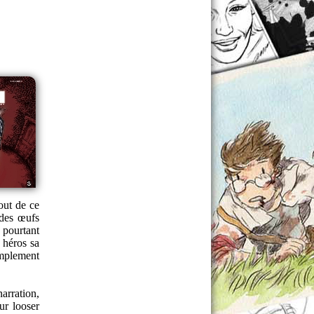
out de ce
 des œufs
 pourtant
 héros sa
simplement
arration,
ur looser