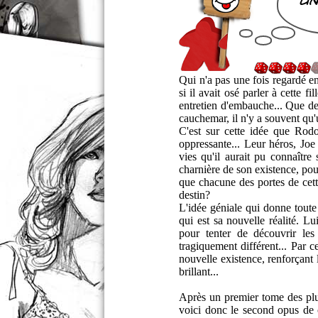
un
Qui n'a pas une fois regardé e
si il avait osé parler à cette fi
entretien d'embauche... Que de
cauchemar, il n'y a souvent qu'
C'est sur cette idée que Rodo
oppressante... Leur héros, Joe 
vies qu'il aurait pu connaître
charnière de son existence, pour
que chacune des portes de cett
destin?
L'idée géniale qui donne toute
qui est sa nouvelle réalité. L
pour tenter de découvrir les
tragiquement différent... Par 
nouvelle existence, renforçant l
brillant...
Après un premier tome des plus
voici donc le second opus de c