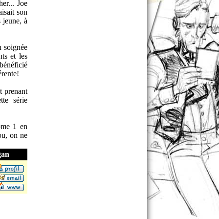
er... Joe
isait son
 jeune, à
n soignée
ts et les
bénéficié
érente!
t prenant
te série
tome 1 en
ou, on ne
gan