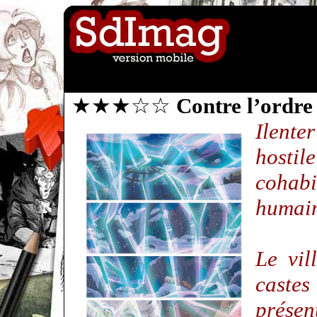
★★★☆☆
Contre l’ordre 
Ilente
hostil
cohab
humain
Le vil
castes
prése