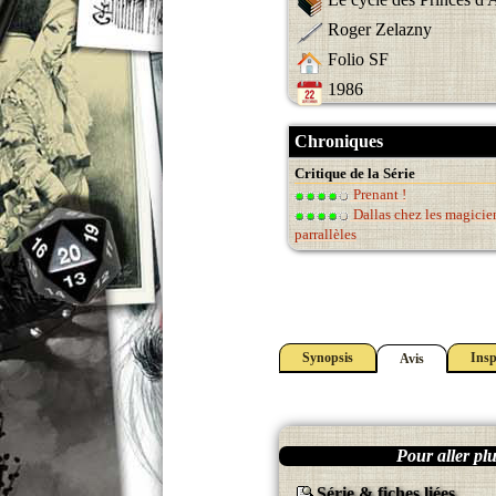
Roger Zelazny
Folio SF
1986
Chroniques
Critique de la Série
Prenant !
Dallas chez les magici
parrallèles
Synopsis
Insp
Avis
Pour aller plus
Série & fiches liées