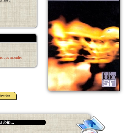
ens des mondes
iration
 loin...