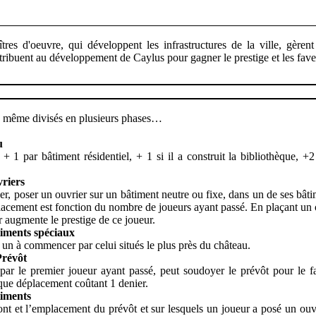
res d'oeuvre, qui développent les infrastructures de la ville, gèrent 
ontribuent au développement de Caylus pour gagner le prestige et les fave
ux même divisés en plusieurs phases…
u
 1 par bâtiment résidentiel, + 1 si il a construit la bibliothèque, +2 
vriers
er, poser un ouvrier sur un bâtiment neutre ou fixe, dans un de ses bât
lacement est fonction du nombre de joueurs ayant passé. En plaçant un 
 augmente le prestige de ce joueur.
timents spéciaux
 un à commencer par celui situés le plus près du château.
Prévôt
r le premier joueur ayant passé, peut soudoyer le prévôt pour le f
aque déplacement coûtant 1 denier.
timents
pont et l’emplacement du prévôt et sur lesquels un joueur a posé un ouv