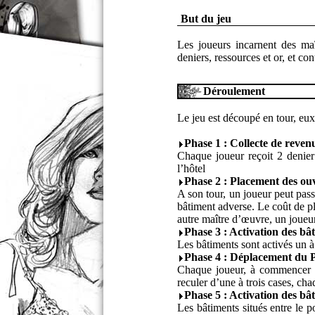
But du jeu
Les joueurs incarnent des maît
deniers, ressources et or, et c
Déroulement
Le jeu est découpé en tour, e
Phase 1 : Collecte de reven
Chaque joueur reçoit 2 denier +
l’hôtel
Phase 2 : Placement des ou
A son tour, un joueur peut pass
bâtiment adverse. Le coût de p
autre maître d’œuvre, un joueur
Phase 3 : Activation des bâ
Les bâtiments sont activés un à
Phase 4 : Déplacement du 
Chaque joueur, à commencer pa
reculer d’une à trois cases, ch
Phase 5 : Activation des bâ
Les bâtiments situés entre le 