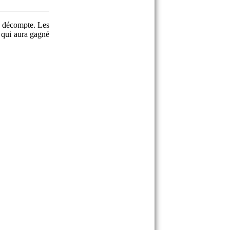
de décompte. Les
i qui aura gagné