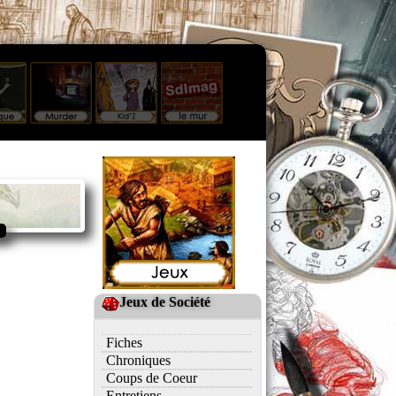
Jeux de Société
Fiches
Chroniques
Coups de Coeur
Entretiens