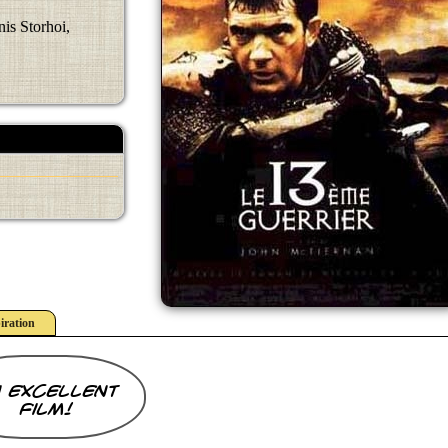
is Storhoi,
iration
 excellent
film!