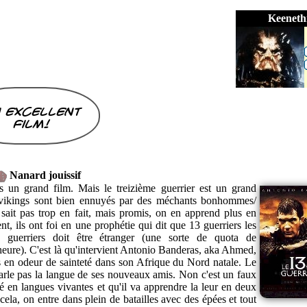
Keeneth
 excellent
film!
Nanard jouissif
as un grand film. Mais le treizième guerrier est un grand
s vikings sont bien ennuyés par des méchants bonhommes/
 sait pas trop en fait, mais promis, on en apprend plus en
t, ils ont foi en une prophétie qui dit que 13 guerriers les
 guerriers doit être étranger (une sorte de quota de
'heure). C'est là qu'intervient Antonio Banderas, aka Ahmed,
us en odeur de sainteté dans son Afrique du Nord natale. Le
rle pas la langue de ses nouveaux amis. Non c'est un faux
ué en langues vivantes et qu'il va apprendre la leur en deux
cela, on entre dans plein de batailles avec des épées et tout