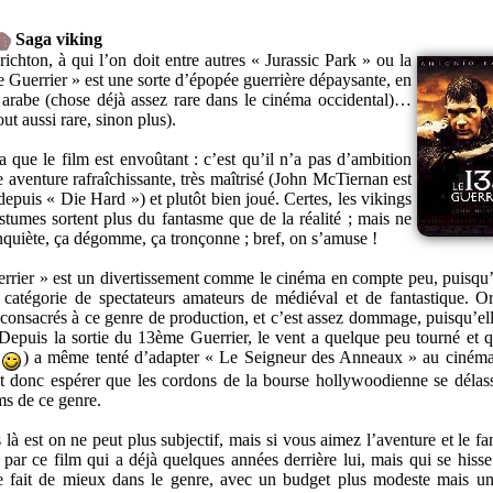
Saga viking
chton, à qui l’on doit entre autres « Jurassic Park » ou la
 Guerrier » est une sorte d’épopée guerrière dépaysante, en
 arabe (chose déjà assez rare dans le cinéma occidental)…
out aussi rare, sinon plus).
a que le film est envoûtant : c’est qu’il n’a pas d’ambition
 aventure rafraîchissante, très maîtrisé (John McTiernan est
depuis « Die Hard ») et plutôt bien joué. Certes, les vikings
ostumes sortent plus du fantasme que de la réalité ; mais ne
inquiète, ça dégomme, ça tronçonne ; bref, on s’amuse !
ier » est un divertissement comme le cinéma en compte peu, puisqu’i
 catégorie de spectateurs amateurs de médiéval et de fantastique. O
consacrés à ce genre de production, et c’est assez dommage, puisqu’ell
s. Depuis la sortie du 13ème Guerrier, le vent a quelque peu tourné et 
s
) a même tenté d’adapter « Le Seigneur des Anneaux » au cinéma
 donc espérer que les cordons de la bourse hollywoodienne se délas
ms de ce genre.
là est on ne peut plus subjectif, mais si vous aimez l’aventure et le fa
par ce film qui a déjà quelques années derrière lui, mais qui se hisse
e fait de mieux dans le genre, avec un budget plus modeste mais u