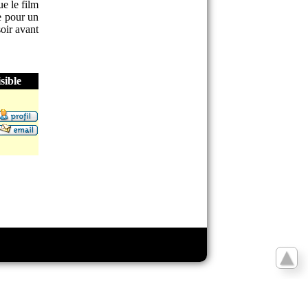
ue le film
ne pour un
oir avant
sible