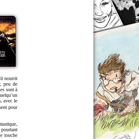
l nourrit
r, peu de
es sont à
quelqu’un
, avec le
sent pour
ntastique,
 pourtant
ne touche