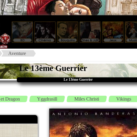
Aventure
Le 13ème Guerrier
Le 13ème Guerrier
 et Dragon
Yggdrasill
Miles Christi
Vikings