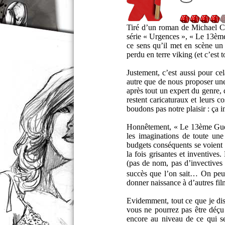
Tiré d’un roman de Michael Cri
série « Urgences », « Le 13ème
ce sens qu’il met en scène un
perdu en terre viking (et c’est t
Justement, c’est aussi pour cel
autre que de nous proposer une
après tout un expert du genre, 
restent caricaturaux et leurs c
boudons pas notre plaisir : ça 
Honnêtement, « Le 13ème Guerr
les imaginations de toute une
budgets conséquents se voient 
la fois grisantes et inventive
(pas de nom, pas d’invective
succès que l’on sait… On peut
donner naissance à d’autres fil
Evidemment, tout ce que je dis 
vous ne pourrez pas être déçu 
encore au niveau de ce qui s