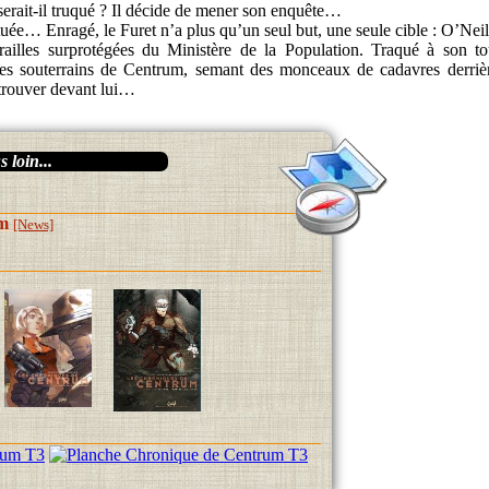
serait-il truqué ? Il décide de mener son enquête…
tuée… Enragé, le Furet n’a plus qu’un seul but, une seule cible : O’Neil
trailles surprotégées du Ministère de la Population. Traqué à son to
les souterrains de Centrum, semant des monceaux de cadavres derrièr
trouver devant lui…
 loin...
um
[News]