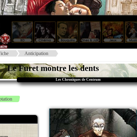
iche
Anticipation
Le Furet montre les dents
Les Chroniques de Centrum
tation
trum