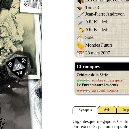
Tome 3
Jean-Pierre Andrevon
Afif Khaled
Afif Khaled
Soleil
Mondes Futurs
28 mars 2007
Chroniques
Critique de la Série
sombre et désespéré
Le Furet montre les dents
un avenir sombre
Avis
Insp
Synopsis
Gigantesque mégapole, Centrum
être exécutés par un corps de