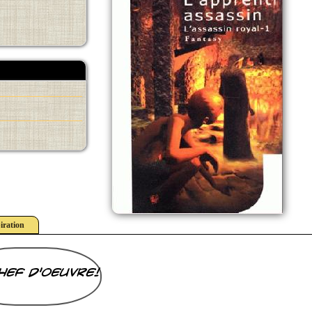
iration
hef d'oeuvre!