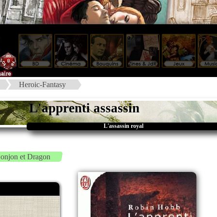
Heroic-Fantasy
L'apprenti assassin
L'assassin royal
onjon et Dragon