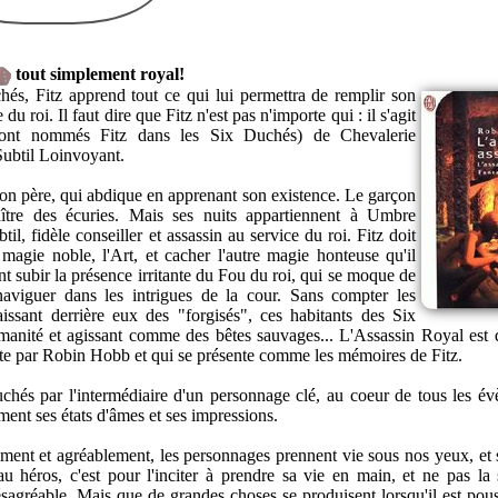
tout simplement royal!
s, Fitz apprend tout ce qui lui permettra de remplir son
 du roi. Il faut dire que Fitz n'est pas n'importe qui : il s'agit
 sont nommés Fitz dans les Six Duchés) de Chevalerie
 Subtil Loinvoyant.
son père, qui abdique en apprenant son existence. Le garçon
ître des écuries. Mais ses nuits appartiennent à Umbre
il, fidèle conseiller et assassin au service du roi. Fitz doit
 magie noble, l'Art, et cacher l'autre magie honteuse qu'il
ent subir la présence irritante du Fou du roi, qui se moque de
naviguer dans les intrigues de la cour. Sans compter les
aissant derrière eux des "forgisés", ces habitants des Six
anité et agissant comme des bêtes sauvages... L'Assassin Royal est
ite par Robin Hobb et qui se présente comme les mémoires de Fitz.
uchés par l'intermédiaire d'un personnage clé, au coeur de tous les é
ent ses états d'âmes et ses impressions.
ement et agréablement, les personnages prennent vie sous nos yeux, et s'
u héros, c'est pour l'inciter à prendre sa vie en main, et ne pas la 
sagréable. Mais que de grandes choses se produisent lorsqu'il est pous