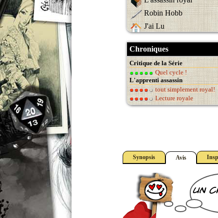
Robin Hobb
J'ai Lu
Chroniques
Critique de la Série
Quel cycle !
L'apprenti assassin
tout simplement royal!
Lecture royale
Synopsis
Insp
Avis
un c