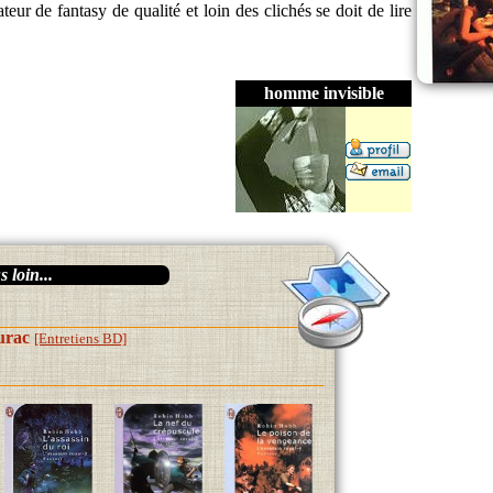
teur de fantasy de qualité et loin des clichés se doit de lire
homme invisible
 loin...
urac
[Entretiens BD]