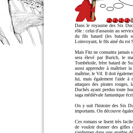
Dans le royaume des Six Duché
rôle : celui d'assassin au service
du fils batard (les batards
Loinvoyant, le fils ainé du roi
Mais Fitz ne connaitra jamais 
sera élevé par Burich, le ma
Tombétoile, frère batard de Subt
aussi apprendre à maîtriser la
maîtrise, le Vif. Il doit égalem
lui, mais également l'aide à 
attaques des pirates rouges, l
Duchés ayant perdus toute hum
saga médiévale fantastique écr
On y suit l'histoire des Six D
importants. On découvre égalem
Ces romans se lisent très facil
de vouloir donner des gifles a
s'enfermer dans une apathie dé