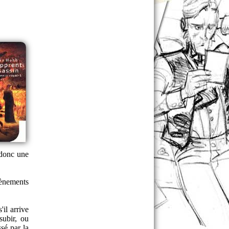
 donc une
vènements
il arrive
subir, ou
sé par la