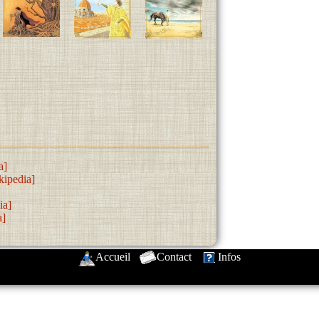
a]
kipedia]
ia]
a]
Accueil
-
Contact
-
Infos