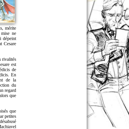
s, mérite
 mise ne
i dépeint
ut Cesare
 rivalités
esare est
édicis de
dicis. En
nt de la
ection du
 un regard
alors que
oisés que
ar petites
 désabusé
 Machiavel