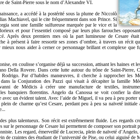
are de Saint-Pierre sous le nom d’Alexandre VI.
naissance, a accédé à la postérité sous la plume de Niccolò
lias Machiavel, qui le cite fréquemment dans son Prince. Si
rgia sont une famille sulfureuse marquée par le vice et la
 glorieux et pour l’essentiel composé par leurs plus farouches opposant
cé. Après deux premiers mes où la part lumineuse de Cesare était
e à présent à faire ressortir ses zones d’ombre, à travers un récit qu
 mieux nous aider à cerner ce personnage brillant et complexe que f
ise, en coulisse s’organise déjà sa succession, attisant les haines et les
ano Della Rovere. Dans cette lutte autour du trône de Saint-Pierre, C
e Rodrigo. Par d’habiles manœuvres, il cherche à rapprocher les M
dans la Conjuration des Pazzi qui visait à décapiter la famille Mé
vanni de Médicis à créer une manufacture de textiles, instrume
t les banquiers florentins. Angelo da Canossa se voit confier la dir
tte avec un évident talent. Avec l’aide de Miguel, il va peu à peu porter
plein de charme qu’est Cesare, perdant peu à peu sa naïveté initiale 
...
es plus talentueux. Son récit est extrêmement fluide. Les regards cr
tes sur le personnage de Cesare lui permettent de composer son portrait p
onniste. Les regard, émerveillé de Lucrecia, plein de naïveté d’Angelo,
in de craintes des étudiant de l’université de Pise, ou celui aiguisé de