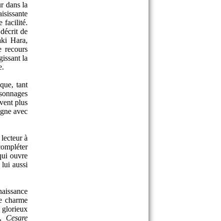
ur dans la
isissante
 facilité.
décrit de
aki Hara,
e recours
issant la
e.
que, tant
ersonnages
uvent plus
igne avec
lecteur à
compléter
qui ouvre
 lui aussi
naissance
le charme
n glorieux
e,
Cesare