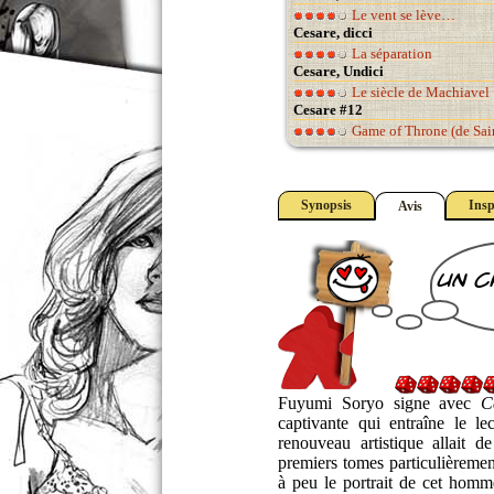
Le vent se lève…
Cesare, dicci
La séparation
Cesare, Undici
Le siècle de Machiavel
Cesare #12
Game of Throne (de Sain
Synopsis
Insp
Avis
un c
Fuyumi Soryo signe avec
C
captivante qui entraîne le l
renouveau artistique allait 
premiers tomes particulièreme
à peu le portrait de cet homm