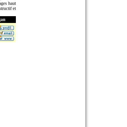
ages haut
tructif et
gan