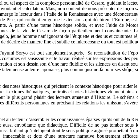
tel ou tel aspect de la complexe personnalité de Cesare, guidant le lecte
voûtant et calculateur. Mais, non content de nous présenter de façon sa
immerge le lecteur dans l’Italie de la Renaissance avec une déconcertante
e Pise, qui contient en germe les tensions qui déchirent l’Europe, est 
sante. A partir d’une trame historique solide, et avec l’aide de Moto
nes de la vie de Cesare de façon particulièrement convaincante. L
lo, jeune homme naïf ignorant de l’étiquette et des us et coutumes rég
 de décrire de manière fine et subtile ce microcosme ou tout est politiqu
 Fuyumi Soryo est tout simplement superbe. Sa reconstitution de l’épo
 costumes est saisissante et le travail réalisé sur les expressions des p
ration et son dessin son d’une rare fluidité et les silences en disent so
 talentueuse auteure japonaise, plus connue jusque-là pour ses shôjo, s
es notes historiques qui précisent le contexte historique pour aider le 
. Lexiques thématiques, portraits et notes historiques viennent ainsi 
ur le plus grand plaisir des lecteurs amateurs d’Histoire. Le schéma 
es différents personnages en précisant les relations les unissant s’avère
t au lecteur d’assembler les connaissances éparses qu’ils ont de la Re
e aussi envoûtante que didactique. Difficile de ne pas tomber sous 
si brillant qu’intelligent dont le sens politique aiguisé promettait à u
 impeccable et doté d’une structure narrative bougrement efficac