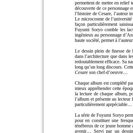
permettent de mettre en relief 
découverte de ce personnage en
l’histoire de Cesare, l’auteur 
Le microcosme de l’université d
façon particulièrement saisis
Fuyumi Soryo comble les lacu
ingénieux au personnage d’Ange
haute société, permet à l’auteur
Le dessin plein de finesse de
dans l’architecture que dans les
redoutablement efficace. Sa nar
long qu’un long discours. Cette
Cesare
son chef-d’oeuvre…
Chaque album est complété par d
mieux appréhender cette époque
la lecture de chaque album, po
l’album et présente au lecteur l
particulièrement aprpéciable…
La série de Fuyumi Soryo perme
pour en constituer une fresqu
ténébreux de ce jeune homme aus
avenir… Servi par un dessin