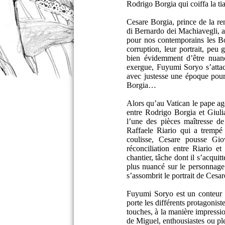
Rodrigo Borgia qui coiffa la ti
Cesare Borgia, prince de la re
di Bernardo dei Machiavegli, a
pour nos contemporains les Bo
corruption, leur portrait, peu
bien évidemment d’être nuan
exergue, Fuyumi Soryo s’attach
avec justesse une époque pour
Borgia…
Alors qu’au Vatican le pape agon
entre Rodrigo Borgia et Giuli
l’une des pièces maîtresse d
Raffaele Riario qui a trempé 
coulisse, Cesare pousse Gio
réconciliation entre Riario e
chantier, tâche dont il s’acqui
plus nuancé sur le personnage 
s’assombrit le portrait de Cesare
Fuyumi Soryo est un conteur d
porte les différents protagonis
touches, à la manière impressi
de Miguel, enthousiastes ou ple