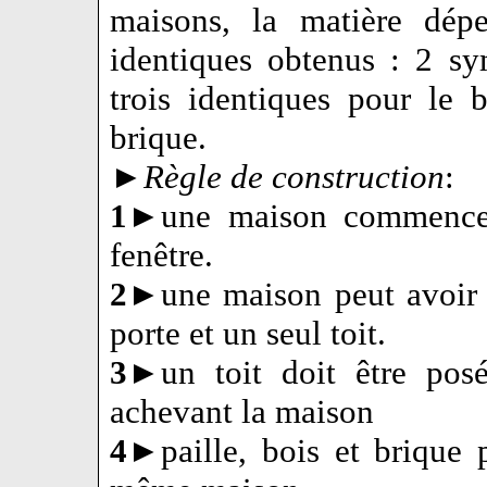
maisons, la matière dé
identiques obtenus : 2 sy
trois identiques pour le 
brique.
►
Règle de construction
:
1
►une maison commence 
fenêtre.
2
►une maison peut avoir p
porte et un seul toit.
3
►un toit doit être posé
achevant la maison
4
►paille, bois et brique