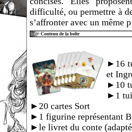
concises. Elles proposen
difficulté, ou permettre à d
s’affronter avec un même p
Contenu de la boîte
►16 tu
et Ingr
►10 tu
►1 tui
►20 cartes Sort
►1 figurine représentant 
►le livret du conte (adapté