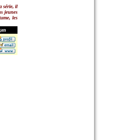
 série, il
ns jeunes
tume, les
gan