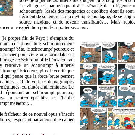
sorte de super héros, insensible à la peur, à la fatigue et à l
Le village est partagé quant à la véracité de la légende m
schtroumpfs, lassés des moqueries et quolibets dont ils sont 
décident de se rendre sur la mythique montagne, de se baigne
source magique et de revenir transfigurés… Mais, rapid
 lancer une expédition pour leur porter secours…
d (le propre fils de Peyo!) s’empare du
er un récit d’aventure schtroumfement
troumpf bêta, le schtroumpf peureux et
’associer pour vivre une formidable et
 l’image de Schtroumpf le héros tout au
 retrouve un schtroumpf à lunette
chtroumpf bricoleur, plus inventif que
ud qui pense que la force brute permet
ituations… On le voit, les deux groupes
ymétriques, ou plutôt antinomiques. Le
d répondant au schtroumpf peureux,
tes au schtroumpf bêta et l’habile
oumpf maladroit…
e fraîcheur de ce nouvel opus s’inscrit
bums, respectant parfaitement le cahier