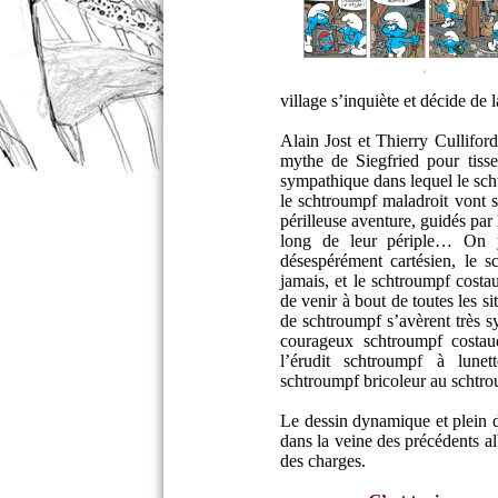
village s’inquiète et décide de
Alain Jost et Thierry Cullifor
mythe de Siegfried pour tiss
sympathique dans lequel le sch
le schtroumpf maladroit vont s
périlleuse aventure, guidés par
long de leur périple… On y
désespérément cartésien, le s
jamais, et le schtroumpf costa
de venir à bout de toutes les s
de schtroumpf s’avèrent très s
courageux schtroumpf costau
l’érudit schtroumpf à lunet
schtroumpf bricoleur au schtr
Le dessin dynamique et plein d
dans la veine des précédents al
des charges.