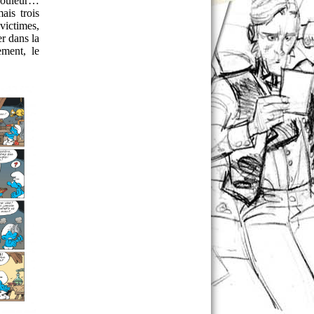
a douleur…
ais trois
victimes,
r dans la
ement, le