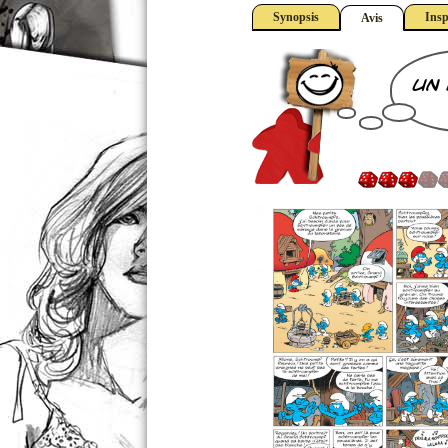
Synopsis
Insp
Avis
un 