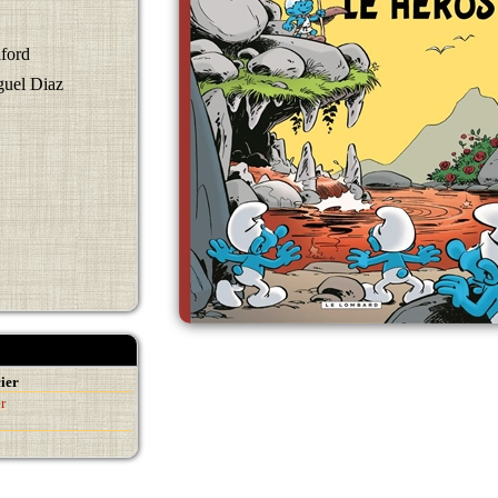
iford
guel Diaz
ier
r