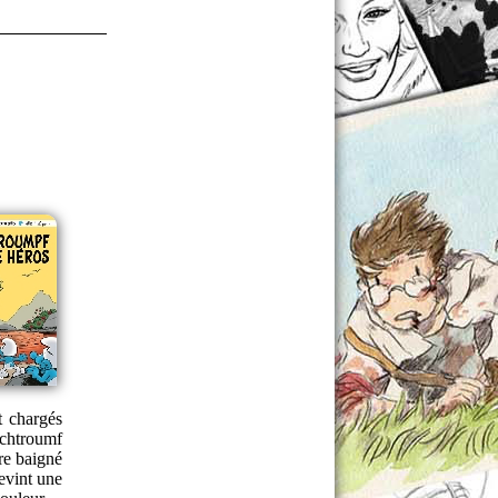
t chargés
schtroumf
re baigné
devint une