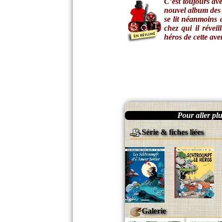
C’est toujours ave
nouvel album des
se lit néanmoins 
chez qui il révei
héros de cette aven
Pour aller plus
Série & fiches liées
Galerie