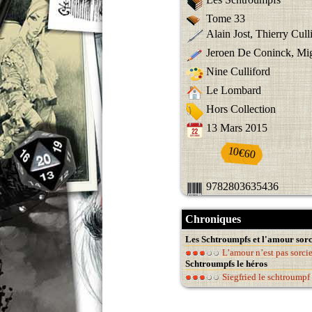
Tome 33
Alain Jost, Thierry Cull
Jeroen De Coninck, Mi
Nine Culliford
Le Lombard
Hors Collection
13 Mars 2015
10€60
9782803635436
Chroniques
Les Schtroumpfs et l'amour sorc
L’amour n’est pas sorcie
Schtroumpfs le héros
Siegfried le schtroumpf