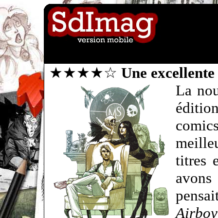
★★★★☆
Une excellente
La nou
éditio
comic
meille
titres
avons 
pensa
Airboy