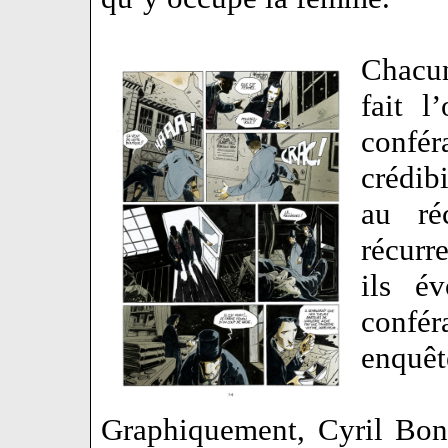
Chacun
fait l
confér
crédib
au ré
récurr
ils é
confér
enquêt
Graphiquement, Cyril Bon