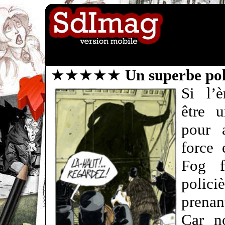
★★★★★
Un superbe pol
Si l’è
être u
pour a
force 
Fog f
polici
prenan
Car no