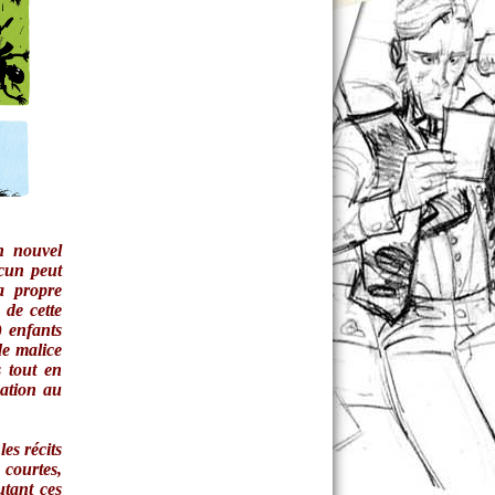
n nouvel
acun peut
a propre
 de cette
) enfants
e malice
s tout en
nation au
es récits
courtes,
utant ces