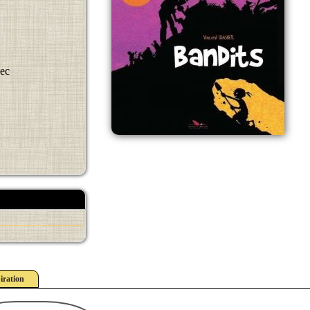
Bec
iration