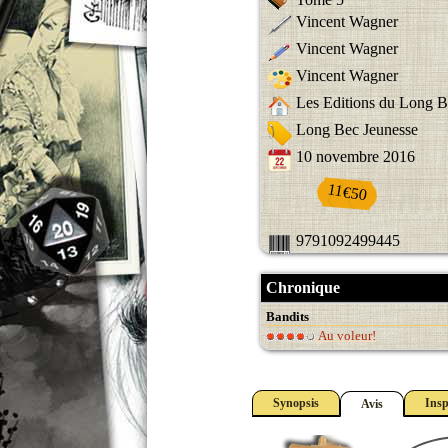
Vincent Wagner
Vincent Wagner
Vincent Wagner
Les Editions du Long 
Long Bec Jeunesse
10 novembre 2016
11€50
9791092499445
Chronique
Bandits
Au voleur!
Synopsis
Insp
Avis