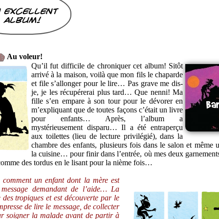
 excellent
album!
Au voleur!
Qu’il fut difficile de chroniquer cet album! Sitôt
arrivé à la maison, voilà que mon fils le chaparde
et file s’allonger pour le lire… Pas grave me dis-
je, je les récupérerai plus tard… Que nenni! Ma
fille s’en empare à son tour pour le dévorer en
m’expliquant que de toutes façons c’était un livre
pour enfants… Après, l’album a
mystérieusement disparu… Il a été entraperçu
aux toilettes (lieu de lecture privilégié), dans la
chambre des enfants, plusieurs fois dans le salon et même u
la cuisine… pour finir dans l’entrée, où mes deux garnements
t comme des tordus en le lisant pour la nième fois…
e comment un enfant dont la mère est
n message demandant de l’aide… La
 des tropiques et est découverte par le
mpresse de lire le message, de collecter
ur soigner la malade avant de partir à