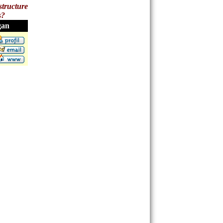
structure
s?
gan