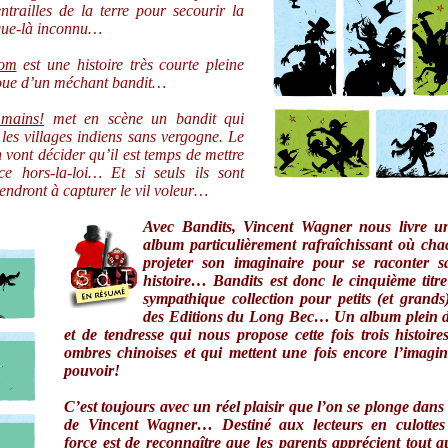
ntrailles de la terre pour secourir la
sque-là inconnu…
Tom
est une histoire très courte pleine
joue d’un méchant bandit…
 mains!
met en scène un bandit qui
 les villages indiens sans vergogne. Le
 vont décider qu’il est temps de mettre
e hors-la-loi… Et si seuls ils sont
endront à capturer le vil voleur…
Avec
Bandits
, Vincent Wagner nous livre u
album particulièrement rafraîchissant où ch
projeter son imaginaire pour se raconter s
histoire… Bandits est donc le cinquième titre
sympathique collection pour petits (et grands
des Editions du Long Bec… Un album plein d
et de tendresse qui nous propose cette fois trois histoire
ombres chinoises et qui mettent une fois encore l’imagi
pouvoir!
C’est toujours avec un réel plaisir que l’on se plonge dans l
de Vincent Wagner… Destiné aux lecteurs en culottes 
force est de reconnaître que les parents apprécient tout a