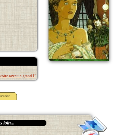
stoire avec un grand H
iration
 loin...