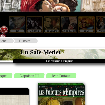
iche
Histoire
Un Sale Metier
Les Voleurs d'Empires
oque
Napoléon III
Jean Dufaux