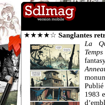
★★★★☆
Sanglantes ret
La Qu
Temps
fantas
Annea
monum
Publié
1983 e
d’emb