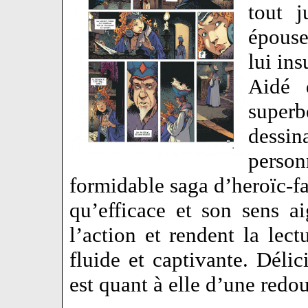
tout j
épouse
lui ins
Aidé 
super
dessin
perso
formidable saga d’heroïc-f
qu’efficace et son sens 
l’action et rendent la lec
fluide et captivante. Déli
est quant à elle d’une redo