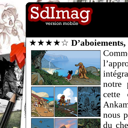
★★★★☆
D’aboiements, 
Comm
l’app
intégr
notre
cette 
Ankam
nous p
du che