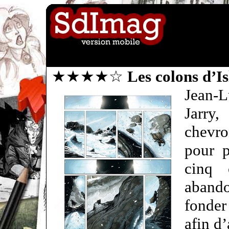
★★★★☆
Les colons d’I
Jean-
Jarry,
chevro
pour p
cinq 
aband
fonder
afin d