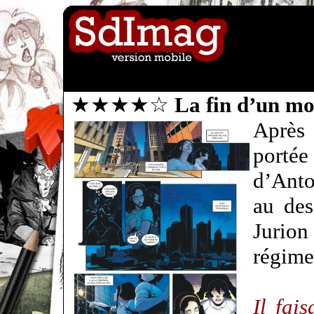
★★★★☆
La fin d’un 
Après 
portée
d’Ant
au des
Jurio
régime
Il fai