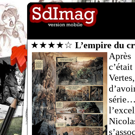
★★★★☆
L’empire du c
Après 
c’étai
Verte
d’avo
série
l’exce
Nicola
s’asso