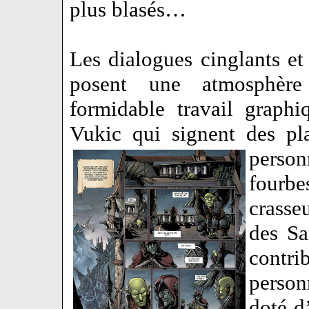
plus blasés…
Les dialogues cinglants et p
posent une atmosphère 
formidable travail graph
Vukic qui signent des pl
person
fourbes
crasse
des Sa
contr
person
doté d