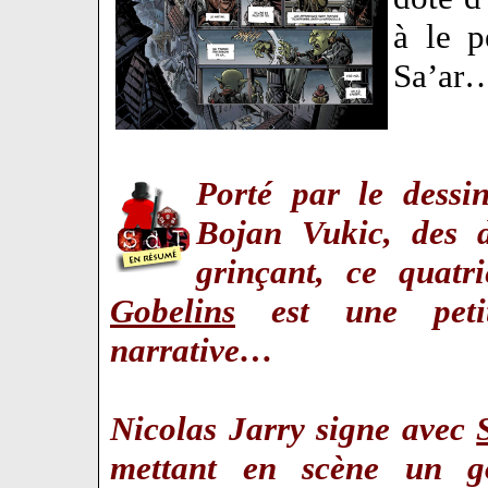
à le p
Sa’ar
Porté par le dessi
Bojan Vukic, des d
grinçant, ce quat
Gobelins
est une petit
narrative…
Nicolas Jarry signe avec
mettant en scène un go