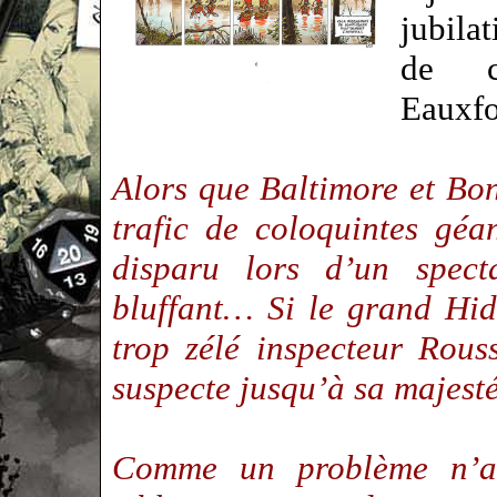
jubila
de c
Eauxf
Alors que Baltimore et Bo
trafic de coloquintes géa
disparu lors d’un spect
bluffant… Si le grand Hidi
trop zélé inspecteur Rous
suspecte jusqu’à sa majest
Comme un problème n’arr