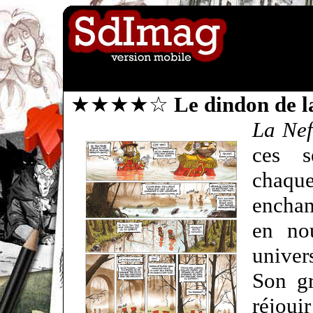
★★★★☆
Le dindon de l
La Nef
ces s
chaqu
enchan
en no
univer
Son gr
réjou