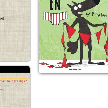
uet
hant loup (en slip) ?
ste…