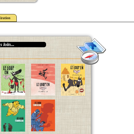
iration
 loin...