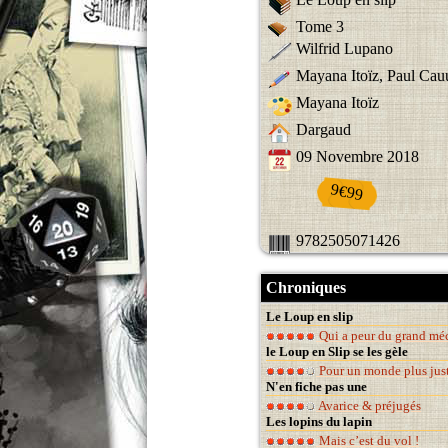
Tome 3
Wilfrid Lupano
Mayana Itoïz, Paul Cau
Mayana Itoïz
Dargaud
09 Novembre 2018
9€99
9782505071426
Chroniques
Le Loup en slip
Qui a peur du grand méc
le Loup en Slip se les gèle
Pour un monde plus ju
N'en fiche pas une
Avarice & préjugés
Les lopins du lapin
Mais c’est du vol !