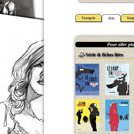
Synopsis
Insp
Avis
Pour aller plus
Série & fiches liées