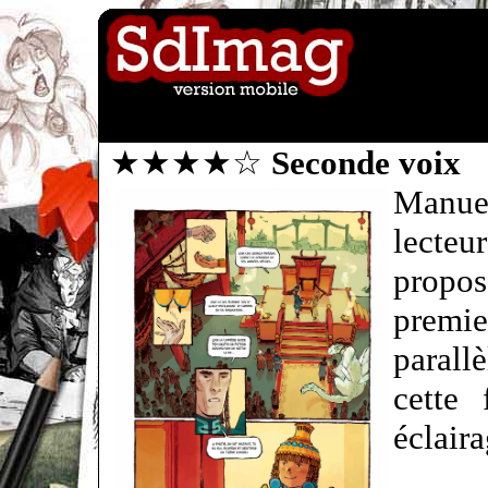
★★★★☆
Seconde voix
Manue
lecte
propos
premi
parall
cette 
éclaira