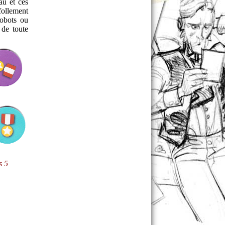
au et ces
follement
obots ou
 de toute
s 5