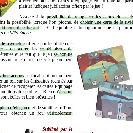
à recruter plusieurs cartes d’équipage en un tour fait part
plaisirs ludiques jubilatoires offert par le jeu !
Associé à la
possibilité de remplacer les cartes de la ri
n) la possibilité, lorsque l’on pioche, de
choisir une carte de la rivi
ubtilement le hasard
… Et l’équilibre entre opportunisme et planific
es de
Wild Space
…
tile asymétrie
offerte par les différents
açons de scorer
, les
combinaisons de
érentes et le fait que le jeu
se bonifie
assure une durée de vie pleinement
s interactions
se focalisent uniquement
er un œil sur les émissaires recrutés par
pêcher de récupérer les cartes Equipage
 conditions de scoring… Bien qu’
à sabre
s sont belles et bien présentes !
plein d’élégance
et de subtilités offrant
t vous obtenez un jeu
véritablement
Sublimé par le