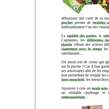
défaussant une carte de sa mai
piocher
permet de
moduler s
indéniablement l’un des charm
La
rapidité des parties
, la
sub
Capitaines, les
différentes f
planète
offrant des actions diff
clairement avec le temps
lui 
satisfaisante…
On aurait tort de croire que
le
sur la pioche ! Car il faut gard
ses adversaires afin de les em
leur permettant de remplir les
laser moucheté
, les interaction
Ajoutons à cela un
mode solo 
un véritable challenge e
enthousiasmant
…