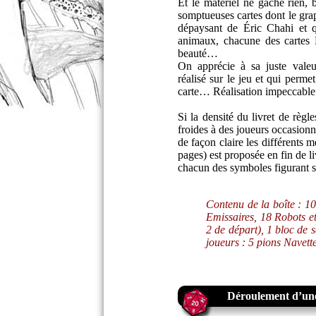
Et le matériel ne gâche rien, 
somptueuses cartes dont le gr
dépaysant de Éric Chahi et q
animaux, chacune des cartes E
beauté…
On apprécie à sa juste valeur
réalisé sur le jeu et qui perm
carte… Réalisation impeccable
Si la densité du livret de règ
froides à des joueurs occasionnel
de façon claire les différents 
pages) est proposée en fin de li
chacun des symboles figurant sur 
Contenu de la boîte : 10
Emissaires, 18 Robots et
2 de départ), 1 bloc de 
joueurs : 5 pions Navette
Déroulement d’une