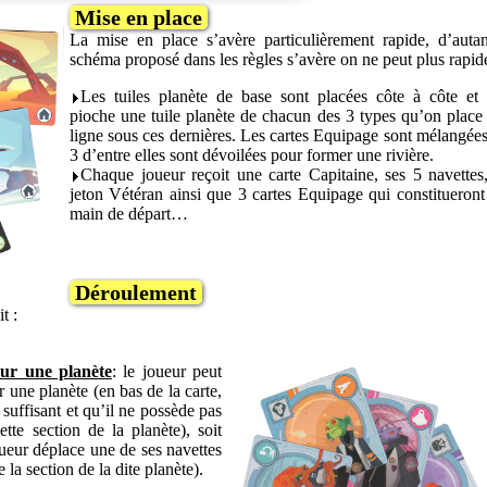
Mise en place
La mise en place s’avère particulièrement rapide, d’auta
schéma proposé dans les règles s’avère on ne peut plus rapide
Les tuiles planète de base sont placées côte à côte et
pioche une tuile planète de chacun des 3 types qu’on place
ligne sous ces dernières. Les cartes Equipage sont mélangées
3 d’entre elles sont dévoilées pour former une rivière.
Chaque joueur reçoit une carte Capitaine, ses 5 navettes
jeton Vétéran ainsi que 3 cartes Equipage qui constitueront
main de départ…
Déroulement
t :
sur une planète
: le joueur peut
r une planète (en bas de la carte,
suffisant et qu’il ne possède pas
tte section de la planète), soit
oueur déplace une de ses navettes
 la section de la dite planète).