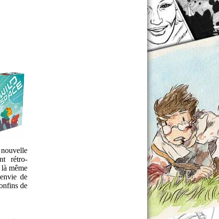
 nouvelle
nt rétro-
ar là même
envie de
onfins de