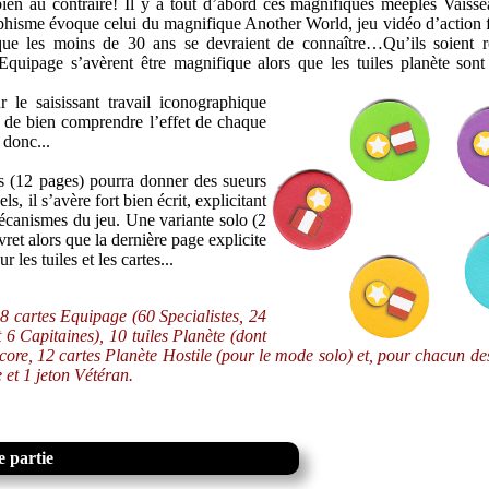
bien au contraire! Il y a tout d’abord ces magnifiques meeples Vaisse
aphisme évoque celui du magnifique Another World, jeu vidéo d’action 
ue les moins de 30 ans se devraient de connaître…Qu’ils soient r
quipage s’avèrent être magnifique alors que les tuiles planète sont
 le saisissant travail iconographique
et de bien comprendre l’effet de chaque
 donc...
les (12 pages) pourra donner des sueurs
s, il s’avère fort bien écrit, explicitant
mécanismes du jeu. Une variante solo (2
vret alors que la dernière page explicite
les tuiles et les cartes...
8 cartes Equipage (60 Specialistes, 24
 6 Capitaines), 10 tuiles Planète (dont
score, 12 cartes Planète Hostile (pour le mode solo) et, pour chacun de
 et 1 jeton Vétéran.
 partie