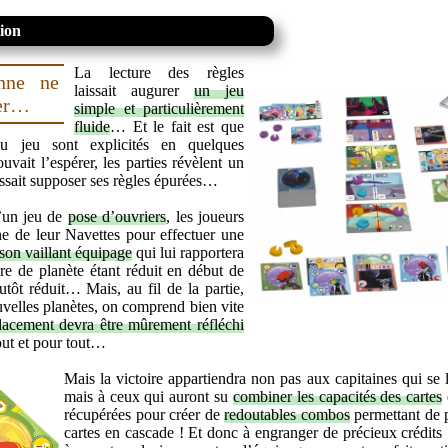
tion
La lecture des règles
onne ne
laissait augurer
un jeu
ter…
simple et particulièrement
fluide
… Et le fait est que
du jeu sont explicités en quelques
it l’espérer, les parties révèlent un
issait supposer ses règles épurées…
d’un jeu de
pose d’ouvriers
, les joueurs
ne de leur Navettes pour effectuer une
 son vaillant équipage
qui lui rapportera
e de planète étant réduit en début de
lutôt réduit… Mais, au fil de la partie,
uvelles planètes, on comprend bien vite
acement devra être mûrement réfléchi
out et pour tout…
Mais la victoire appartiendra non pas aux capitaines qui se l
mais à ceux qui auront su
combiner les capacités des cartes
récupérées pour créer de
redoutables combos
permettant de 
cartes en cascade ! Et donc à engranger de précieux crédits 