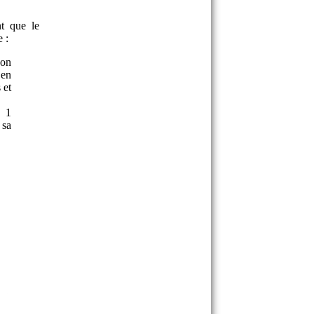
nt que le
 :
 on
 en
 et
, 1
 sa