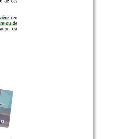
ie de ces
vière
(en
ère ou de
ation est