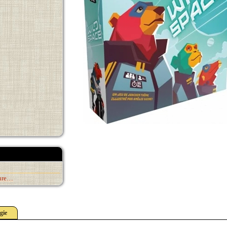
eure…
gie