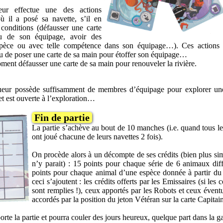
eur effectue une des actions
où il a posé sa navette, s’il en
 conditions (défausser une carte
 de son équipage, avoir des
spèce ou avec telle compétence dans son équipage…). Ces actions 
u de poser une carte de sa main pour étoffer son équipage…
ment défausser une carte de sa main pour renouveler la rivière.
joueur possède suffisamment de membres d’équipage pour explorer un
 et est ouverte à l’exploration…
Fin de partie
La partie s’achève au bout de 10 manches (i.e. quand tous le
ont joué chacune de leurs navettes 2 fois).
On procède alors à un décompte de ses crédits (bien plus sim
n’y parait) : 15 points pour chaque série de 6 animaux diff
points pour chaque animal d’une espèce donnée à partir d
ceci s’ajoutent : les crédits offerts par les Emissaires (si les 
sont remplies !), ceux apportés par les Robots et ceux évent
accordés par la position du jeton Vétéran sur la carte Capitai
orte la partie et pourra couler des jours heureux, quelque part dans la 