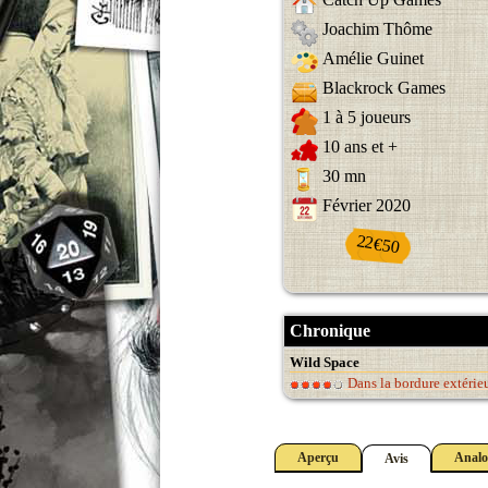
Joachim Thôme
Amélie Guinet
Blackrock Games
1 à 5 joueurs
10 ans et +
30 mn
Février 2020
22€50
Chronique
Wild Space
Dans la bordure extéri
Aperçu
Analo
Avis