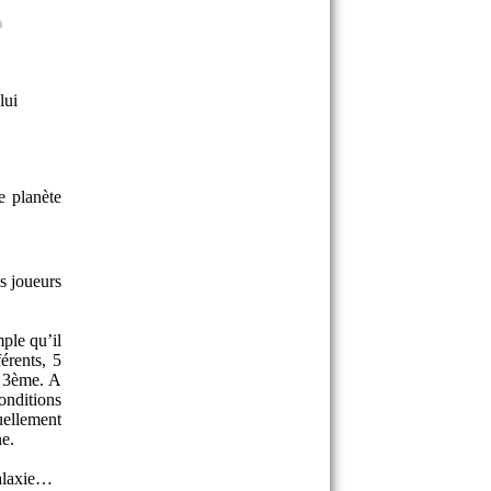
lui
e planète
s joueurs
ple qu’il
érents, 5
u 3ème. A
conditions
uellement
ne.
galaxie…