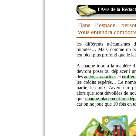
l’Avis de la Rédac
Dans l’espace, pers
vous entendra combot
les différents mécanismes 
minutes… Mais, comme on pouva
jeu bien plus profond que le la
A chaque tour, à la manière 
devront poser ou déplacer l’u
des
actions associées
et
étoffer
les crédits espérés… Le nombr
partie, le choix s’avère être p
alors que sont dévoilées de no
que
chaque placement ou dépl
car on ne joue que 10 fois en t