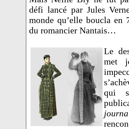
défi lancé par Jules Ver
monde qu’elle boucla en 7
du romancier Nantais…
Le des
met j
impec
s’achè
qui s
publi
journ
rencon