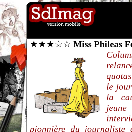
★★★☆☆
Miss Phileas F
Colu
relan
quotas
le jou
la ca
jeune
inter
pionnière du journaliste