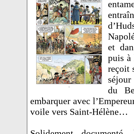
entam
entraî
d’Huds
Napolé
et dan
puis à
reçoit 
séjour
du Be
embarquer avec l’Empereur
voile vers Saint-Hélène…
Solidement documenté, l