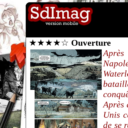
★★★★☆
Ouverture
Après
Napo
Wate
batail
conqu
Après 
Unis c
de se 