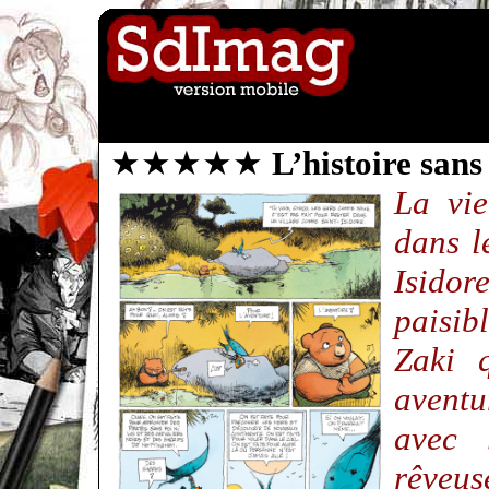
★★★★★
L’histoire sans
La vie
dans l
Isid
paisi
Zaki q
aventu
avec
rêveus