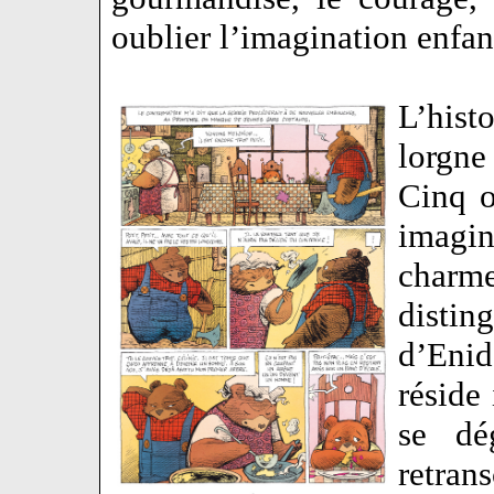
oublier l’imagination enfan
L’his
lorgne
Cinq o
imagin
charm
distin
d’Enid
réside
se dé
retran