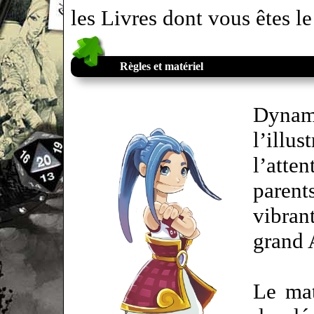
les Livres dont vous êtes 
Règles et matériel
Dyna
l’illus
l’atten
paren
vibra
grand
Le mat