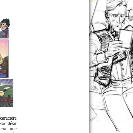
aractère
Son désir
vera une