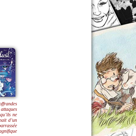
 offrandes
attaques
qu’ils ne
nait d’un
barrassée
agnifique