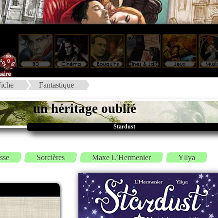
iche
Fantastique
un héritage oublié
Stardust
sse
Sorcières
Maxe L’Hermenier
Yllya