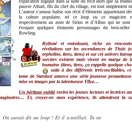
explication logique dans la suite du récit alors que sa relati
pauvre Albart, fils du chef du village, est tout simplement irr
L’auteur s’amuse balise son récit d’éléments appartenant dé
la culture populaire, tel ce loup ou ce magicien r
respectivement au nom de Sirius et d’Albus qui ne sont
évoquer quelques éminents personnages du best-seller
Rowling.
Rythmé et entraînant, riche en rencont
révélations sur les ascendances de Thaïs (e
orpheline, tiens, tiens) et sur cet univers baroq
sorciers existent mais vivent en marge de l
humaine (tiens, tiens, ça rappelle quelque ch
suite à des différents irréconciliables, c
tome de Stardust amorce une série jeunesse prometteuse
mise en images par la talentueuse Yllya…
Un héritage oublié
ravira les jeunes lecteurs et lectrices a
maginaires… Et, croyez-en mon expérience, ils attendront la su
. On aurait dit un loup ! Et il scintillait. Tu ne