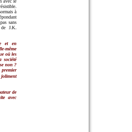
on avec le
ésistible.
sormais à
épondant
 pas sans
 de J.K.
re et en
lle-même
ue où les
a société
ose non ?
e premier
 joliment
mateur de
ite avec