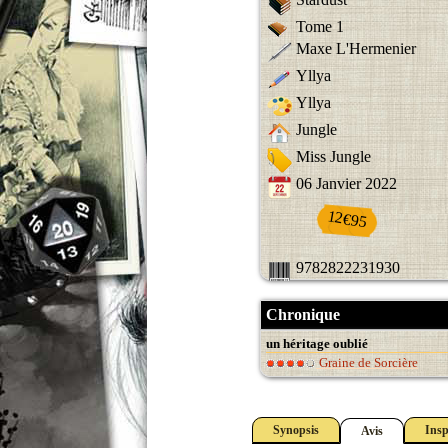
Tome 1
Maxe L'Hermenier
Yllya
Yllya
Jungle
Miss Jungle
06 Janvier 2022
12€95
9782822231930
Chronique
un héritage oublié
Graine de Sorcière
Synopsis
Insp
Avis