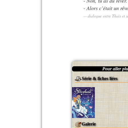
- Non, tu as dû rêver.
- Alors c’était un rêv
dialogue entre Thaïs et 
Pour aller plus
Série & fiches liées
Galerie