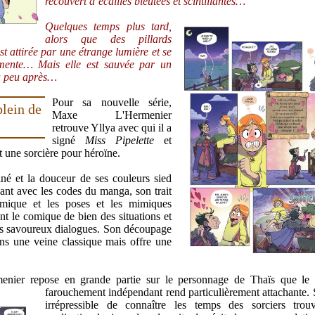
recouvert d’écailles bleutées et scintillantes…
Quelques temps plus tard,
alors que des pillards
st attirée par une étrange lumière et se
mente… Mais elle est sauvée par un
ra peu après…
Pour sa nouvelle série,
plein de
Maxe L'Hermenier
retrouve Yllya avec qui il a
signé
Miss Pipelette
et
t une sorcière pour héroïne.
finé et la douceur de ses couleurs sied
uant avec les codes du manga, son trait
amique et les poses et les mimiques
nt le comique de bien des situations et
les savoureux dialogues. Son découpage
ans une veine classique mais offre une
nier repose en grande partie sur le personnage de Thaïs que le c
farouchement indépendant rend particulièrement attachante.
irrépressible de connaître les temps des sorciers trou