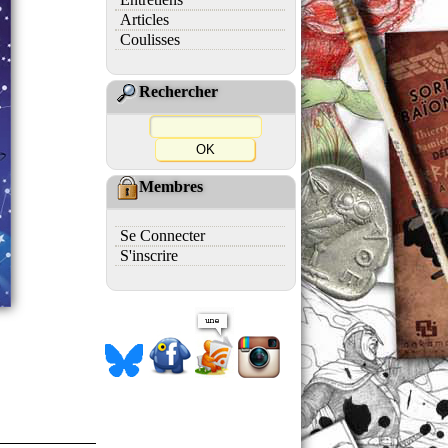
Articles
Coulisses
Rechercher
Membres
Se Connecter
S'inscrire