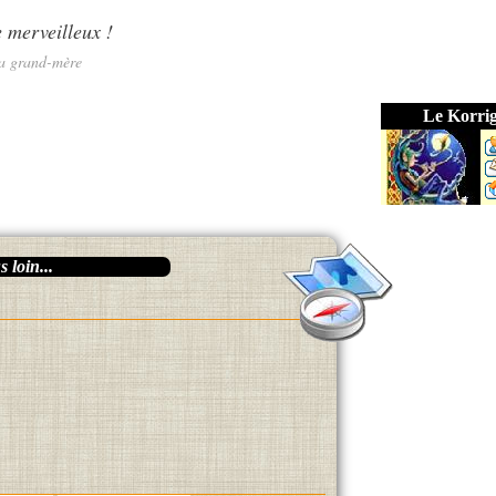
e merveilleux !
sa grand-mère
Le Korri
 loin...