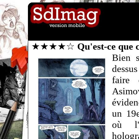
★★★★☆
Qu'est-ce que c
Bien s
dessus
faire
Asimov
éviden
un 19e
où l'
hologr