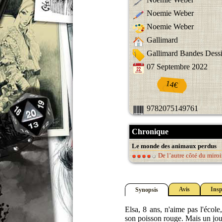
Noemie Weber
Noemie Weber
Gallimard
Gallimard Bandes Dess
07 Septembre 2022
14€
9782075149761
Chronique
Le monde des animaux perdus
De l’autre côté du miroi
Avis
Insp
Synopsis
Elsa, 8 ans, n'aime pas l'écol
son poisson rouge. Mais un jour, 