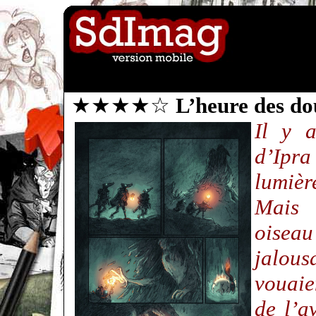
★★★★☆
L’heure des do
Il y 
d’Ipr
lumièr
Mais 
oisea
jalou
vouaie
de l’a