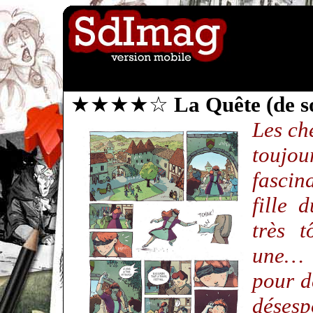
★★★★☆
La Quête (de s
Les ch
touj
fascin
fille 
très t
une… 
pour de
déses