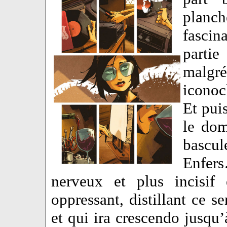
planc
fascin
partie
malg
iconoc
Et pui
le dom
bascu
Enfers
nerveux et plus incisif 
oppressant, distillant ce s
et qui ira crescendo jusqu