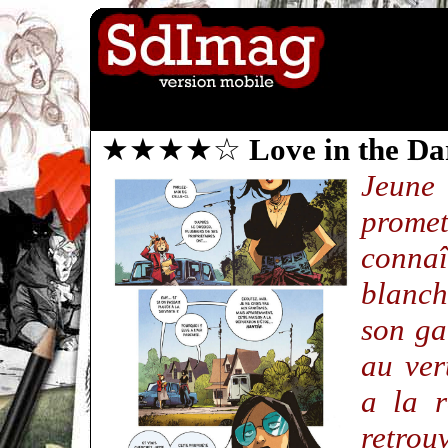
★★★★☆
Love in the Da
Jeune 
prome
connaî
blanch
son gal
au ver
a la r
retrou