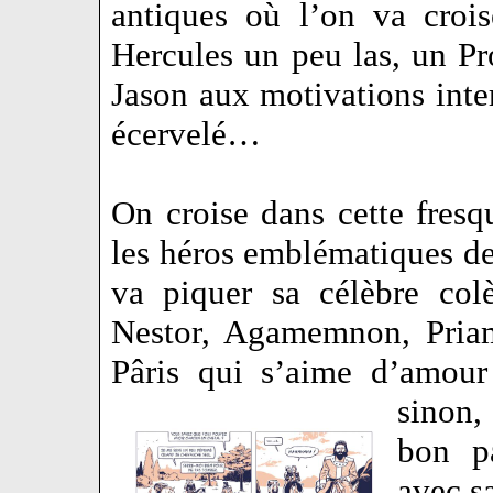
antiques où l’on va croi
Hercules un peu las, un P
Jason aux motivations int
écervelé…
On croise dans cette fres
les héros emblématiques de 
va piquer sa célèbre col
Nestor, Agamemnon, Priam
Pâris qui s’aime d’amour
sinon,
bon p
avec s