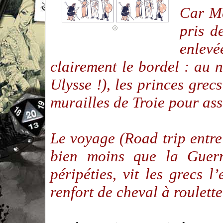
Car Mé
pris d
enlev
clairement le bordel : au
Ulysse !), les princes grec
murailles de Troie pour ass
Le voyage (Road trip entre 
bien moins que la Guerr
péripéties, vit les grecs 
renfort de cheval à roulet