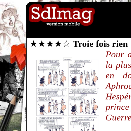
★★★★☆
Troie fois rien
Pour a
la plu
en d
Aphrod
Hespér
princ
Guerre