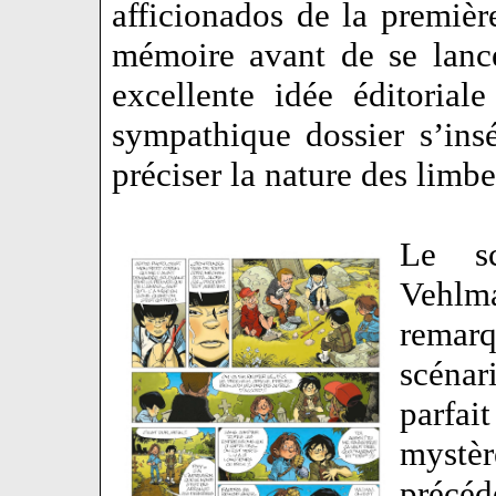
afficionados de la premièr
mémoire avant de se lan
excellente idée éditoria
sympathique dossier s’ins
préciser la nature des lim
Le sc
Vehlm
remar
scénar
parfai
mystè
précé