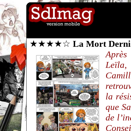
★★★★☆
La Mort Derni
Après
Leïla,
Cami
retrou
la rés
que Sa
de l’in
Consei