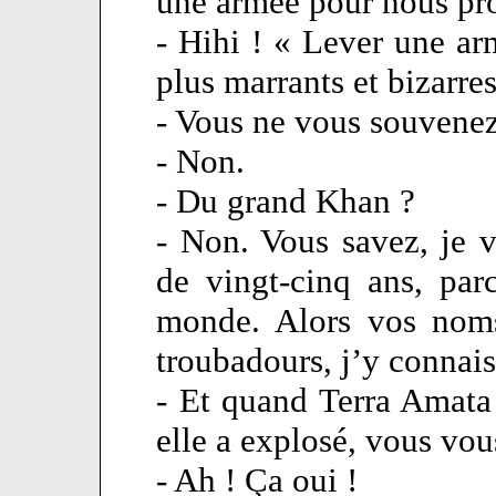
une armée pour nous pro
- Hihi ! « Lever une ar
plus marrants et bizarre
- Vous ne vous souvenez
- Non.
- Du grand Khan ?
- Non. Vous savez, je v
de vingt-cinq ans, pa
monde. Alors vos noms
troubadours, j’y connais
- Et quand Terra Amata
elle a explosé, vous vo
- Ah ! Ça oui !