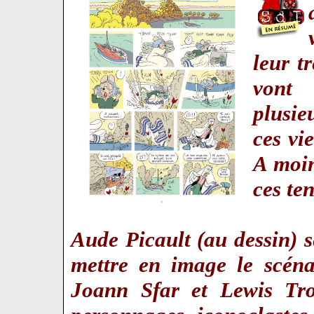
leur t
vont 
plusie
ces vi
A moin
ces te
Aude Picault (au dessin) s
mettre en image le scéna
Joann Sfar et Lewis Tr