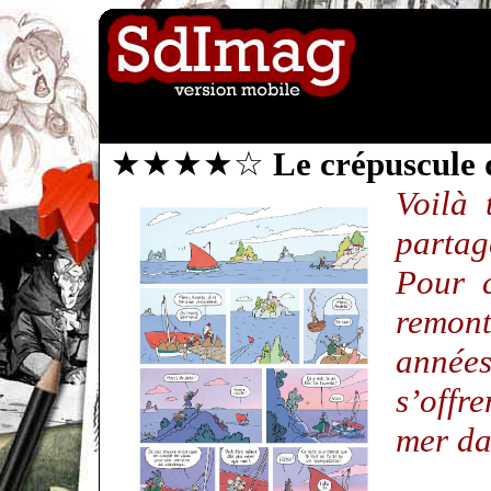
★★★★☆
Le crépuscule 
Voilà 
parta
Pour c
remon
années
s’offr
mer da