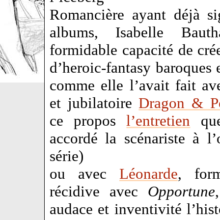
Romancière ayant déjà si
albums, Isabelle Baut
formidable capacité de cré
d’heroic-fantasy baroques 
comme elle l’avait fait av
et jubilatoire
Dragon & P
ce propos
l’entretien
que
accordé la scénariste à l
série)
ou avec
Léonarde
, for
récidive avec
Opportune
audace et inventivité l’his