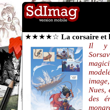
★★★★☆
La corsaire et
Il y
Sorsa
magici
mode
image,
Nues, 
des é
monarc