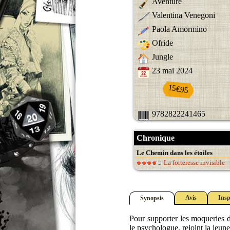
Aventure
Valentina Venegoni
Paola Amormino
Ofride
Jungle
23 mai 2024
15€95
9782822241465
Chronique
Le Chemin dans les étoiles
La forteresse invisible
Avis
Insp
Synopsis
Pour supporter les moqueries d
le psychologue, rejoint la jeune