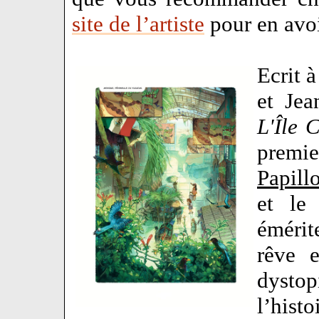
site de l’artiste
pour en avoi
Ecrit 
et Jea
L'Île 
prem
Papill
et le
émérit
rêve e
dysto
l’hist