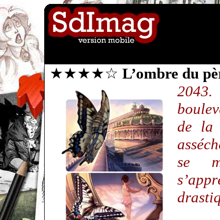
★★★★☆
L’ombre du pè
2043.
boulev
de la 
asséch
se mu
s’ap
drasti