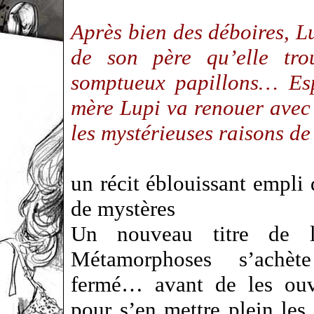
Après bien des déboires, L
de son père qu’elle tr
somptueux papillons… Esp
mère Lupi va renouer avec 
les mystérieuses raisons de
un récit éblouissant empli
de mystères
Un nouveau titre de la
Métamorphoses s’achè
fermé… avant de les ouv
pour s’en mettre plein les