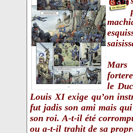
machi
esqui
saisiss
Mars 
forter
le Duc
Louis XI exige qu’on inst
fut jadis son ami mais qui 
son roi. A-t-il été corrom
ou a-t-il trahit de sa propr