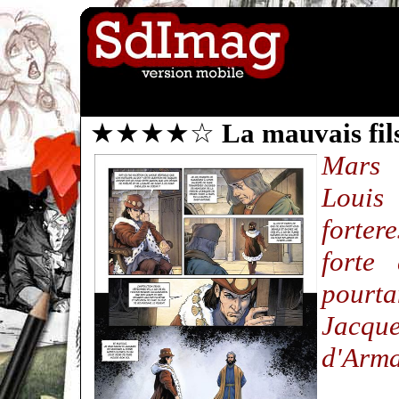
★★★★☆
La mauvais fil
Mars 
Louis
forter
forte
pourta
Jacqu
d'Arma