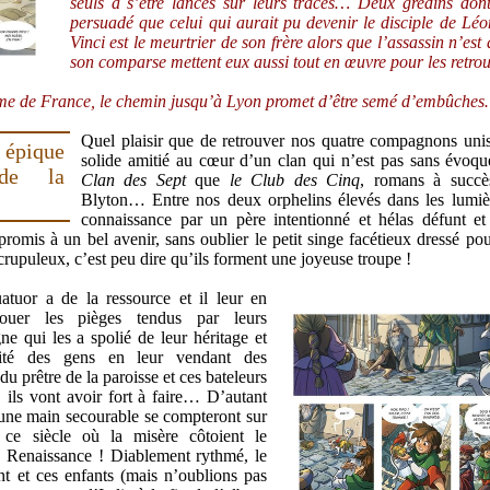
seuls à s’être lancés sur leurs traces… Deux gredins dont
persuadé que celui qui aurait pu devenir le disciple de Lé
Vinci est le meurtrier de son frère alors que l’assassin n’est
son comparse mettent eux aussi tout en œuvre pour les retr
ume de France, le chemin jusqu’à Lyon promet d’être semé d’embûche
Quel plaisir que de retrouver nos quatre compagnons uni
 épique
solide amitié au cœur d’un clan qui n’est pas sans évoque
de la
Clan des Sept
que
le Club des Cinq
, romans à succè
Blyton… Entre nos deux orphelins élevés dans les lumiè
connaissance par un père intentionné et hélas défunt et
romis à un bel avenir, sans oublier le petit singe facétieux dressé pou
rupuleux, c’est peu dire qu’ils forment une joyeuse troupe !
atuor a de la ressource et il leur en
jouer les pièges tendus par leurs
ne qui les a spolié de leur héritage et
ulité des gens en leur vendant des
u prêtre de la paroisse et ces bateleurs
r, ils vont avoir fort à faire… D’autant
 une main secourable se compteront sur
ce siècle où la misère côtoient le
la Renaissance ! Diablement rythmé, le
ant et ces enfants (mais n’oublions pas