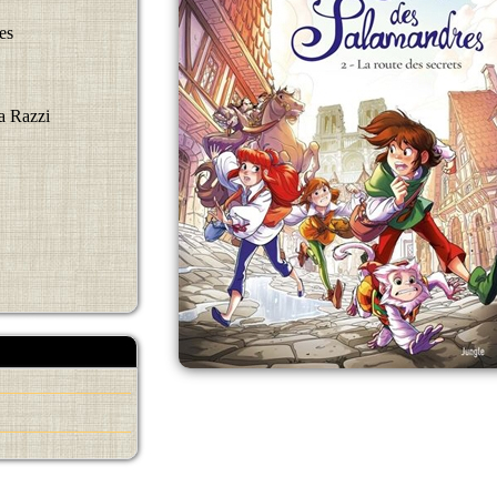
es
a Razzi