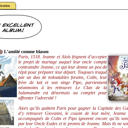
iration
 excellent
album!
L’amitié comme blason
Paris, 1518. Jeanne et Aloïs feignent d’accepter
le projet de mariage auquel leur oncle compte
contraindre Jeanne, ce qui leur donne un peu de
répit pour préparer leur départ. Toujours traqué
par un duo de redoutables forains, Colin, leur
frère de lait et son singe Pipo, parviennent
néanmoins à les retrouver. Le Clan de la
Salamandre est désormais au complet pour
affronter l’adversité !
Alors qu’ils quittent Paris pour gagner la Capitale des Ga
d’y retrouver Giovanni, le cousin de leur mère, Jeanne 
accompagnés de Colin et Pipo ignorent encore qu’ils son
par leur Oncle Eudes et le promis de Jeanne. Mais ils ne son