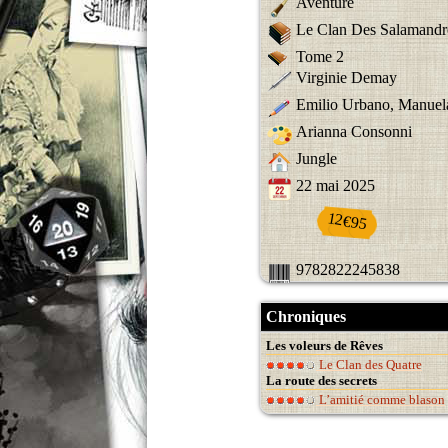
Aventure
Le Clan Des Salamandr
Tome 2
Virginie Demay
Emilio Urbano, Manuel
Arianna Consonni
Jungle
22 mai 2025
12€95
9782822245838
Chroniques
Les voleurs de Rêves
Le Clan des Quatre
La route des secrets
L’amitié comme blason