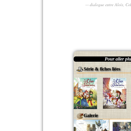
dialogue entre Aloïs, Co
Pour aller plus
Série & fiches liées
Galerie