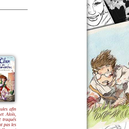
ules afin
et Aloïs,
t traqués
t pas les