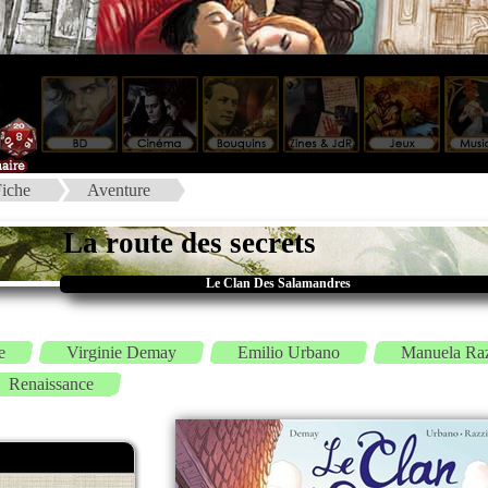
iche
Aventure
La route des secrets
Le Clan Des Salamandres
e
Virginie Demay
Emilio Urbano
Manuela Ra
Renaissance