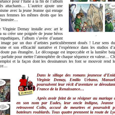
tance pour l’Italie à la fin de l’album
rès attachants… L’autrice ajoute une
inisme avec la jeune Jeanne qui enrage
 aux femmes les mêmes droits que les
’instruire…
ne Virginie Demay installe avec art le
e a su créer une poignée de jeune héros
mpathiques, l’album s’avère d’autant
n image par un duo d’artistes particulièrement doués ! Leur sens d
me et son efficacité narrative et l’expérience dans les studios d’
doute pas étrangère. Le découpage est impeccable et la lumière bai
te parfaite pour mettre l’atmosphère de chaque séquence en valeur… C
emploi et la façon dont les dessinateurs les font se mouvoir rend l
cace…
Dans le sillage des romans jeunesse d’Enid
Virginie Demay, Emilio Urbano, Manuel
poursuivent leur récit d’aventure se déroulan
France de la Renaissance…
Après avoir feint de se résigner au mariage 
en son nom par Eudes, leur oncle indigne, Jeanne 
retrouvent Colin, accusé de meurtres et poursuivit 
bateleurs roublards. Tous quatre prennent la route de Ly