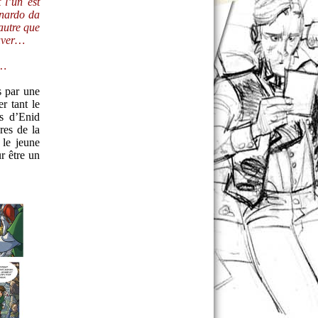
 l’un est
onardo da
 autre que
ouver…
s…
s par une
r tant le
s d’Enid
res de la
 le jeune
r être un