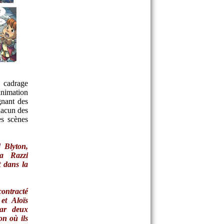
u cadrage
animation
gnant des
hacun des
es scènes
 Blyton,
a Razzi
t dans la
contracté
et Aloïs
par deux
on où ils