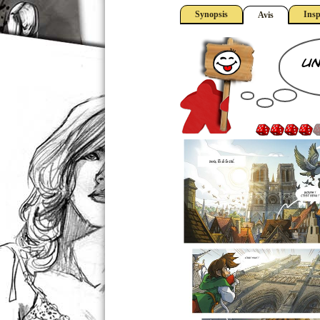
Synopsis
Insp
Avis
un