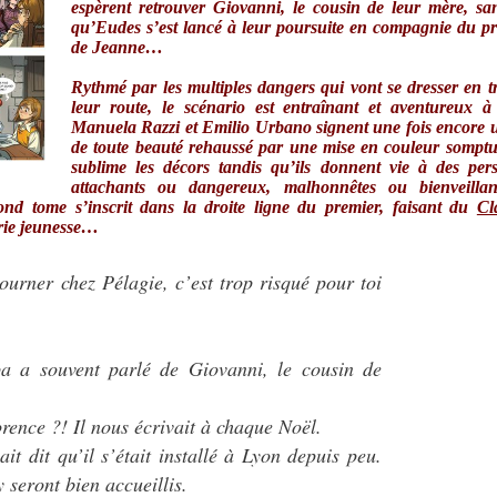
espèrent retrouver Giovanni, le cousin de leur mère, sa
qu’Eudes s’est lancé à leur poursuite en compagnie du p
de Jeanne…
Rythmé par les multiples dangers qui vont se dresser en t
leur route, le scénario est entraînant et aventureux à
Manuela Razzi et Emilio Urbano signent une fois encore 
de toute beauté rehaussé par une mise en couleur sompt
sublime les décors tandis qu’ils donnent vie à des per
attachants ou dangereux, malhonnêtes ou bienveillant
d tome s’inscrit dans la droite ligne du premier, faisant du
Cl
rie jeunesse…
ourner chez Pélagie, c’est trop risqué pour toi
pa a souvent parlé de Giovanni, le cousin de
rence ?! Il nous écrivait à chaque Noël.
t dit qu’il s’était installé à Lyon depuis peu.
 seront bien accueillis.