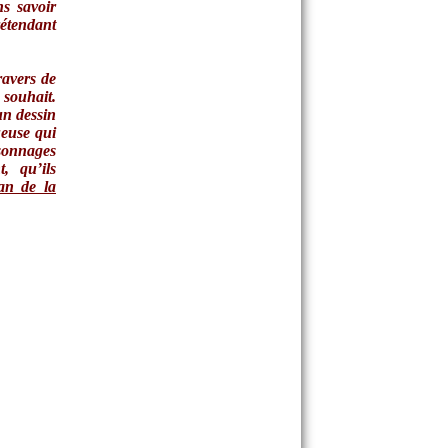
ns savoir
rétendant
ravers de
 souhait.
un dessin
ueuse qui
sonnages
, qu’ils
an de la