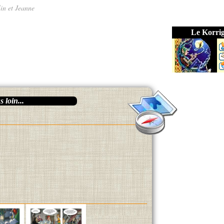
lin et Jeanne
Le Korri
 loin...