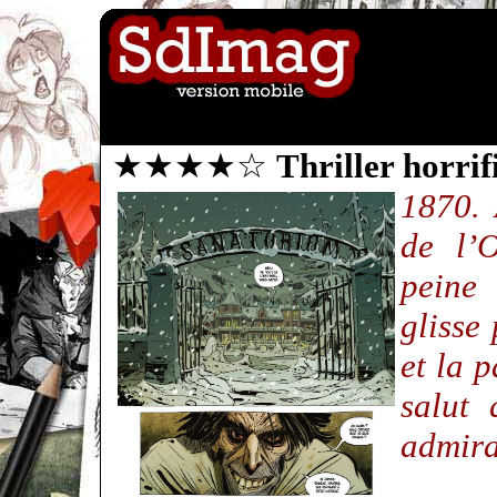
★★★★☆
Thriller horri
1870. 
de l’
peine 
glisse
et la p
salut 
admir