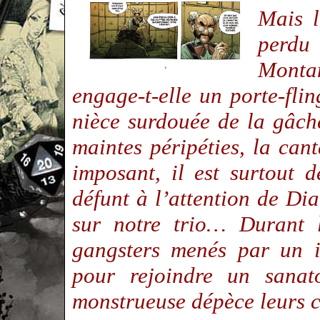
Mais 
perdu 
Montan
engage-t-elle un porte-fli
nièce surdouée de la gâche
maintes péripéties, la cant
imposant, il est surtout d
défunt à l’attention de Di
sur notre trio… Durant 
gangsters menés par un i
pour rejoindre un sanat
monstrueuse dépèce leurs