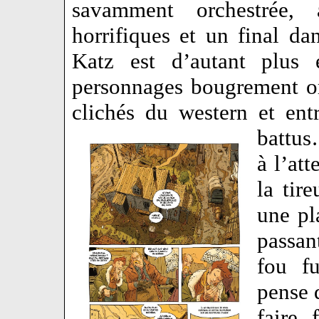
savamment orchestrée,
horrifiques et un final d
Katz est d’autant plus e
personnages bougrement or
clichés du western et entr
battu
à l’att
la tir
une pl
passan
fou fu
pense 
faire 